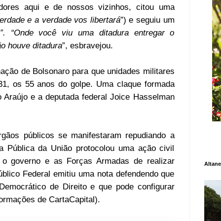
adores aqui e de nossos vizinhos, citou uma
erdade e a verdade vos libertará
”) e seguiu um
. “Onde você viu uma ditadura entregar o
ão houve ditadura
”, esbravejou.
ação de Bolsonaro para que unidades militares
31, os 55 anos do golpe. Uma claque formada
 Araújo e a deputada federal Joice Hasselman
rgãos públicos se manifestaram repudiando a
a Pública da União protocolou uma ação civil
a o governo e as Forças Armadas de realizar
Altane
Público Federal emitiu uma nota defendendo que
Democrático de Direito e que pode configurar
nformações de
CartaCapital
).