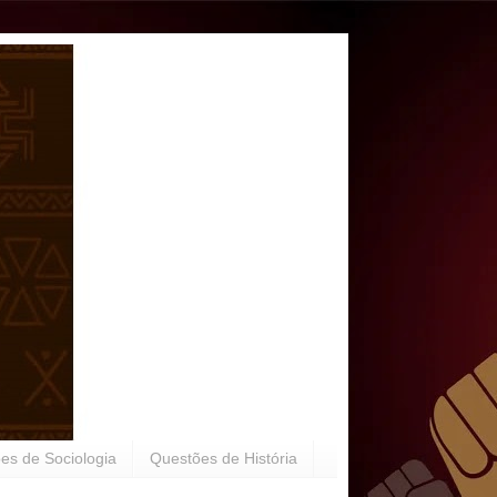
es de Sociologia
Questões de História