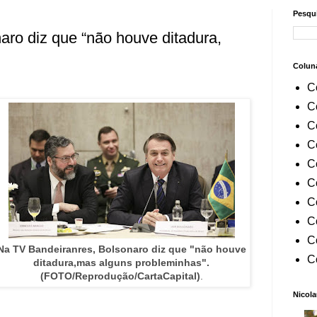
Pesqui
ro diz que “não houve ditadura,
Colun
C
C
C
C
C
C
C
C
C
Na TV Bandeiranres, Bolsonaro diz que "não houve
C
ditadura,mas alguns probleminhas".
(FOTO/Reprodução/CartaCapital)
.
Nicola