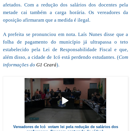
afetados. Com a redução dos salários dos docentes pela
metade cai também a carga horária. Os vereadores da
oposição afirmaram que a medida é ilegal.
A prefeita se pronunciou em nota. Laís Nunes disse que a
folha de pagamento do município já ultrapassa o teto
estabelecido pela Lei de Responsabilidade Fiscal e que,
além disso, a cidade de Icó está perdendo estudantes. (
Com
informações do
G1 Ceará
).
Vereadores de Icó votam lei pela redução de salários dos