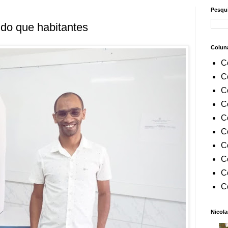
Pesqui
 do que habitantes
Colun
C
C
C
C
C
C
C
C
C
C
Nicola