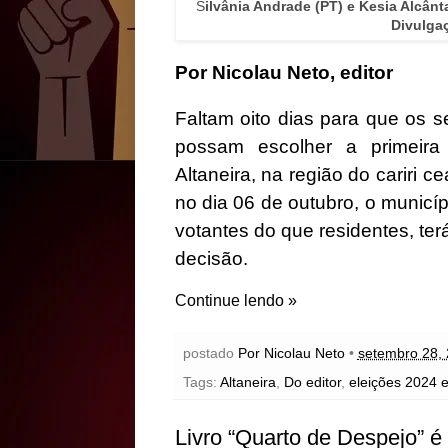
S
ilvânia Andrade (PT) e Kesia Alcânta
Divulgaç
Por Nicolau Neto, editor
Faltam oito dias para que os se
possam escolher a primeira 
Altaneira, na região do cariri
no dia 06 de outubro, o municí
votantes do que residentes, te
decisão.
Continue lendo »
postado
Por Nicolau Neto
•
setembro 28,
Tags:
Altaneira
,
Do editor
,
eleições 2024 e
Livro “Quarto de Despejo” é