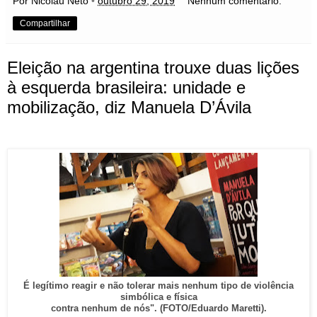
Por Nicolau Neto
•
outubro 29, 2019
Nenhum comentário:
Compartilhar
Eleição na argentina trouxe duas lições
à esquerda brasileira: unidade e
mobilização, diz Manuela D’Ávila
É legítimo reagir e não tolerar mais nenhum tipo de violência
simbólica e física
contra nenhum de nós". (FOTO/Eduardo Maretti).