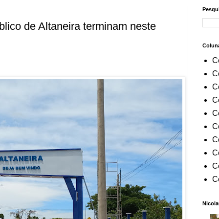
Pesqui
blico de Altaneira terminam neste
Colun
C
C
C
C
C
C
C
C
C
C
Nicola