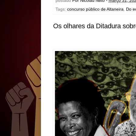
postado
Por Nicolau Neto
•
março 31, 20
Tags:
concurso público de Altaneira
,
Do ed
Os olhares da Ditadura sobr