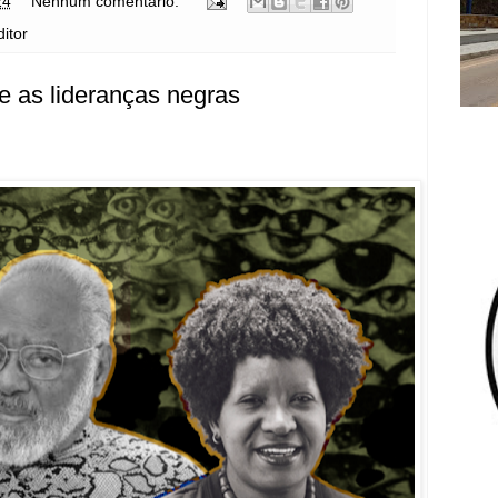
24
Nenhum comentário:
itor
e as lideranças negras