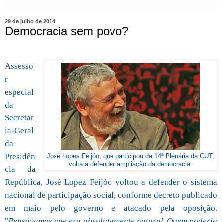
29 de julho de 2014
Democracia sem povo?
Assesso
r
especial
da
Secretar
ia-Geral
da
Presidên
José Lopes Feijóo, que participou da 14ª Plenária da CUT,
volta a defender ampliação da democracia.
cia da
República, José Lopez Feijóo voltou a defender o sistema
nacional de participação social, conforme decreto publicado
em maio pelo governo e atacado pela oposição.
"
Pensávamos que era absolutamente natural. Quem poderia