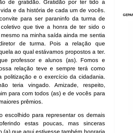
ão de gratidão. Gratidão por ter tido a
 vida e da história de cada um de vocês.
GEPA
convite para ser paraninfo da turma de
letivo que tive a honra de ter sido o
e mesmo na minha saída ainda me sentia
iretor de turma. Pois a relação que
uela ao qual estávamos propostos a ter.
e professor e alunos (as). Fomos e
Nossa relação teve e sempre terá como
 a politização e o exercício da cidadania.
o teria vingado. Amizade, respeito,
 mim para com todos (as) e de vocês para
maiores prêmios.
do escolhido para representar os demais
oferindo estas poucas, mas sinceras
ro (a) que aqui estivesse também honraria