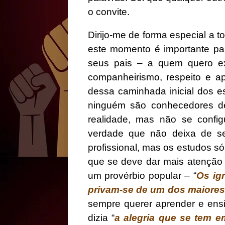
o convite.
Dirijo-me de forma especial a t
este momento é importante p
seus pais – a quem quero ex
companheirismo, respeito e a
dessa caminhada inicial dos e
ninguém são conhecedores d
realidade, mas não se confi
verdade que não deixa de se
profissional, mas os estudos s
que se deve dar mais atenção a
um provérbio popular – “
Os ig
privam-se de um dos maiores 
sempre querer aprender e ensi
dizia “
a alegria que se tem e