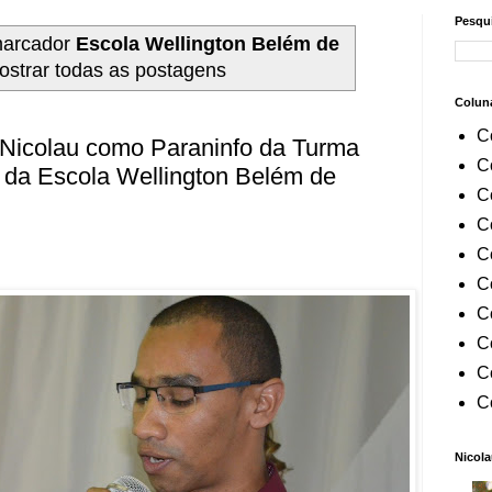
Pesqui
marcador
Escola Wellington Belém de
ostrar todas as postagens
Colun
C
 Nicolau como Paraninfo da Turma
C
da Escola Wellington Belém de
C
C
C
C
C
C
C
C
Nicola