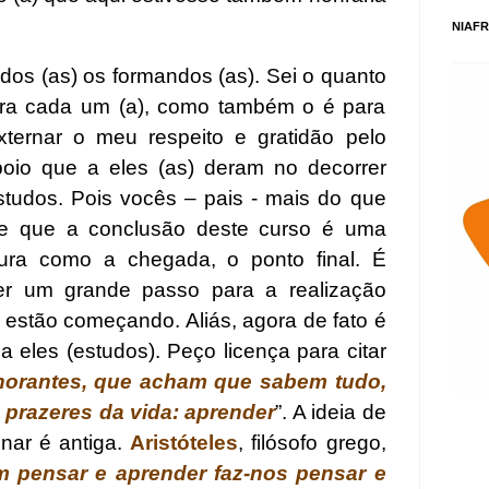
NIAFR
odos (as) os formandos (as). Sei o quanto
ara cada um (a), como também o é para
ternar o meu respeito e gratidão pelo
poio que a eles (as) deram no decorrer
studos. Pois vocês – pais - mais do que
e que a conclusão deste curso é uma
gura como a chegada, o ponto final. É
r um grande passo para a realização
ó estão começando. Aliás, agora de fato é
 eles (estudos). Peço licença para citar
norantes, que acham que sabem tudo,
prazeres da vida: aprender
”. A ideia de
nar é antiga.
Aristóteles
, filósofo grego,
m pensar e aprender faz-nos pensar e