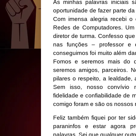
As minhas palavras iniciais s
oportunidade de fazer parte da
Com imensa alegria recebi o 
Redes de Computadores. Um co
diretor de turma. Confesso qu
nas funções – professor e d
conseguimos foi muito além daq
Fomos e seremos mais do qu
seremos amigos, parceiros. 
pilares o respeito, a lealdade,
Sem isso, nosso convívio nã
fidelidade e confiabilidade de
comigo foram e são os nossos 
Feliz também fiquei por ter si
paraninfos e estar agora pr
palavras. Sei que qualquer out