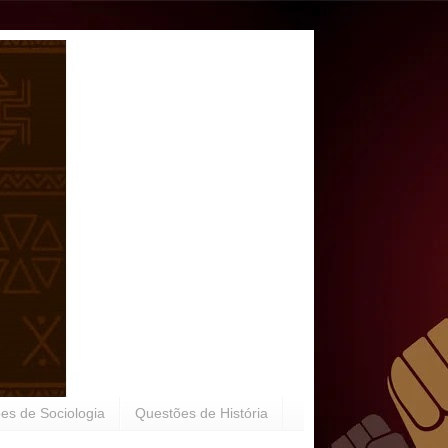
es de Sociologia
Questões de História