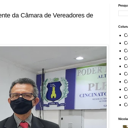
Pesqui
dente da Câmara de Vereadores de
Colun
C
C
C
C
C
C
C
C
C
C
Nicola