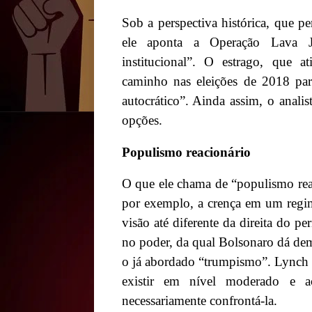
Sob a perspectiva histórica, que per
ele aponta a Operação Lava J
institucional”. O estrago, que at
caminho nas eleições de 2018 para
autocrático”. Ainda assim, o anali
opções.
Populismo reacionário
O que ele chama de “populismo reac
por exemplo, a crença em um reg
visão até diferente da direita do p
no poder, da qual Bolsonaro dá dem
o já abordado “trumpismo”. Lynch n
existir em nível moderado e ac
necessariamente confrontá-la.