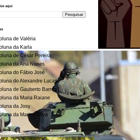
se aqui
as
oluna de Valéria
oluna da Karla
oluna de César Pereira
oluna da Ana Nunes
oluna do Fábio José
oluna do Alexandre Lucas
oluna de Gauberto Barros
oluna da Maria Raiane
oluna da Josy
oluna da Marina Silva
u Neto