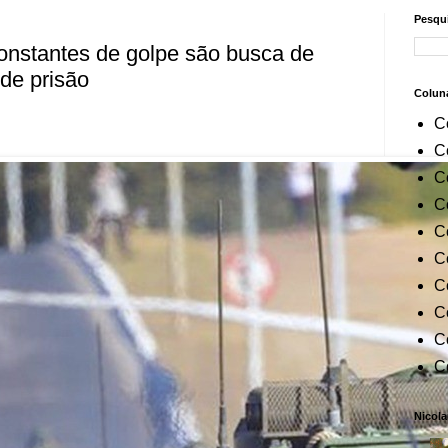
Pesqui
onstantes de golpe são busca de
de prisão
Colun
C
C
C
C
C
C
C
C
C
C
Nicola