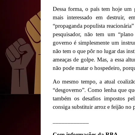
Dessa forma, o país tem hoje um g
mais interessado em destruir, e
“propaganda populista reacionária”
pesquisador, não tem um “plano
governo é simplesmente um instru
não tem o que pôr no lugar das inst
ameaças de golpe. Mas, a essa altu
não pode matar o hospedeiro, porqu
Ao mesmo tempo, a atual coalizão
“desgoverno”. Como lenha que que
também os desafios impostos pe
consiga substituir arroz e feijão no
____________
Com informações da
RBA
.