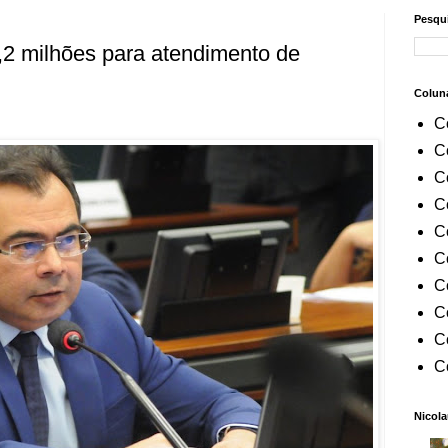
Pesqui
5,2 milhões para atendimento de
Colun
C
C
C
C
C
C
C
C
C
C
Nicola