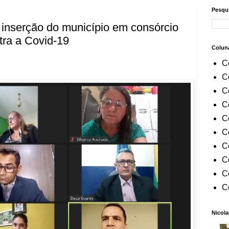
Pesqui
 inserção do município em consórcio
tra a Covid-19
Colun
C
C
C
C
C
C
C
C
C
C
Nicola