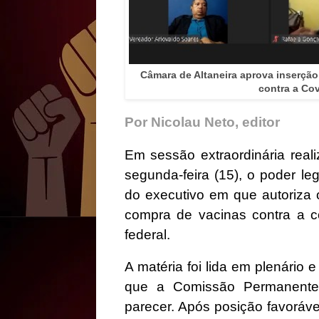
Câmara de Altaneira aprova inserçã
contra a Co
Por Nicolau Neto, editor
Em sessão extraordinária real
segunda-feira (15), o poder le
do executivo em que autoriza o
compra de vacinas contra a 
federal.
A matéria foi lida em plenário
que a Comissão Permanente 
parecer. Após posição favoráve