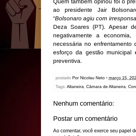
Quem também opinou foi o pres
ao presidente Jair Bolson
“
Bolsonaro agiu com irresponsa
Deza Soares (PT). Apesar d
negativamente a economia,
necessária no enfrentamento 
esforço da gestão municipal
preventiva.
postado
Por Nicolau Neto
•
março 15, 20
Tags:
Altaneira
,
Câmara de Altaneira
,
Con
Nenhum comentário:
Postar um comentário
Ao comentar, você exerce seu papel de