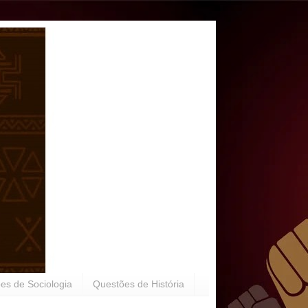
es de Sociologia
Questões de História