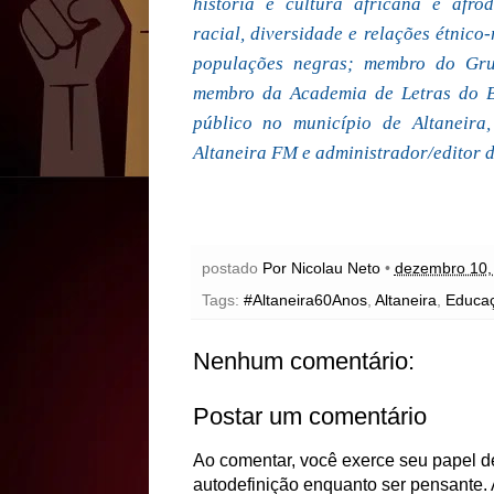
história e cultura africana e afrod
racial, diversidade e relações étnico-
populações negras; membro do Gru
membro da Academia de Letras do Br
público no município de Altaneira,
Altaneira FM e administrador/editor 
postado
Por Nicolau Neto
•
dezembro 10,
Tags:
#Altaneira60Anos
,
Altaneira
,
Educa
Nenhum comentário:
Postar um comentário
Ao comentar, você exerce seu papel de
autodefinição enquanto ser pensante. 