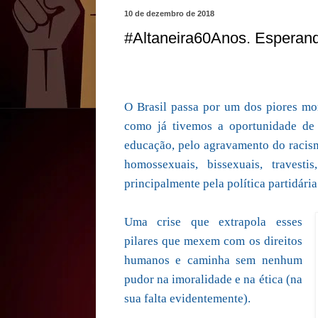
10 de dezembro de 2018
#Altaneira60Anos. Esperando
O Brasil passa por um dos piores mo
como já tivemos a oportunidade de r
educação, pelo agravamento do racis
homossexuais, bissexuais, travest
principalmente pela política partidária
Uma crise que extrapola esses
pilares que mexem com os direitos
humanos e caminha sem nenhum
pudor na imoralidade e na ética (na
sua falta evidentemente).