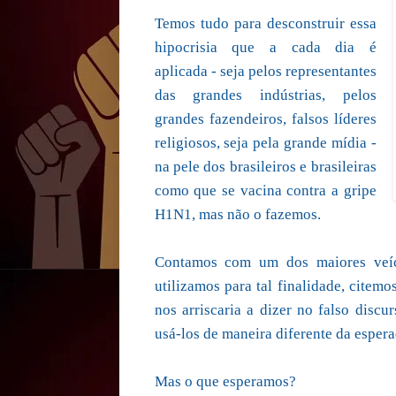
Temos tudo para desconstruir essa
hipocrisia que a cada dia é
aplicada - seja pelos representantes
das grandes indústrias, pelos
grandes fazendeiros, falsos líderes
religiosos, seja pela grande mídia -
na pele dos brasileiros e brasileiras
como que se vacina contra a gripe
H1N1, mas não o fazemos.
Contamos com um dos maiores veíc
utilizamos para tal finalidade, citemo
nos arriscaria a dizer no falso discu
usá-los de maneira diferente da espera
Mas o que esperamos?