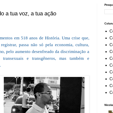
Pesqui
 a tua voz, a tua ação
Colun
C
mentos em 518 anos de História. Uma crise que,
C
egistrar, passa não só pela economia, cultura,
C
mo, pelo aumento desenfreado da discriminação a
C
is, transexuais e transgêneros, mas também e
C
.
C
C
C
C
C
Nicola