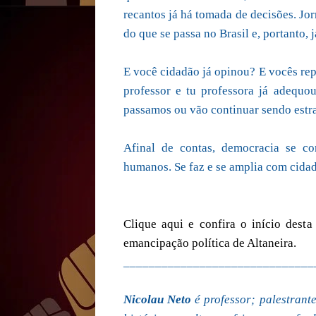
recantos já há tomada de decisões. Jo
do que se passa no Brasil e, portanto, 
E você cidadão já opinou? E vocês rep
professor e tu professora já adequ
passamos ou vão continuar sendo estra
Afinal de contas, democracia se con
humanos. Se faz e se amplia com cidad
Clique aqui e confira o início des
emancipação política de Altaneira.
______________________________
Nicolau Neto
é professor; palestrant