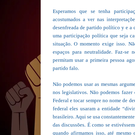
Esperamos que se tenha participaç
acostumados a ver nas interpretaçõ
desenfreada de partido político y e a
uma participação política que seja c
situação. O momento exige isso. Nã
espaços para neutralidade. Faz-se 
permitam usar a primeira pessoa ago
partido falo.
Não podemos usar as mesmas argumen
nos legislativos. Não podemos faze
Federal e tocar sempre no nome de deu
federal eles usaram a entidade “div
brasileiro. Aqui se usa constantemente
das discussões. É como se estivésse
quando afirmamos isso, até mesmo o