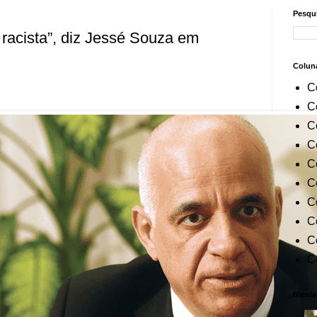
Pesqui
 racista”, diz Jessé Souza em
Colun
C
C
C
C
C
C
C
C
C
C
Nicola