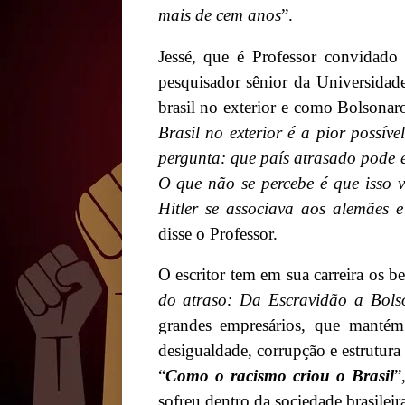
mais de cem anos
”.
Jessé, que é Professor convidado
pesquisador sênior da Universida
brasil no exterior e como Bolsonaro
Brasil no exterior é a pior possív
pergunta: que país atrasado pode 
O que não se percebe é que isso v
Hitler se associava aos alemães 
disse o Professor.
O escritor tem em sua carreira os bes
do atraso: Da Escravidão a Bols
grandes empresários, que mantém
desigualdade, corrupção e estrutura
“
Como o racismo criou o Brasil
”
sofreu dentro da sociedade brasilei