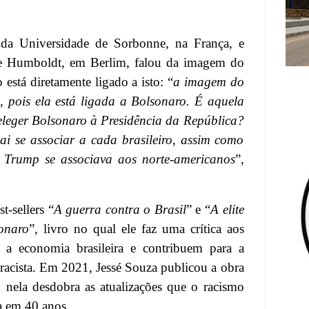
 da Universidade de Sorbonne, na França, e
de Humboldt, em Berlim, falou da imagem do
 está diretamente ligado a isto: “
a imagem do
el, pois ela está ligada a Bolsonaro. É aquela
eleger Bolsonaro à Presidência da República?
ai se associar a cada brasileiro, assim como
e Trump se associava aos norte-americanos
”,
t-sellers “
A guerra contra o Brasil
” e “
A elite
onaro
”, livro no qual ele faz uma crítica aos
 a economia brasileira e contribuem para a
 racista. Em 2021, Jessé Souza publicou a obra
, nela desdobra as atualizações que o racismo
ra em 40 anos.