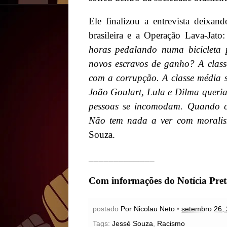
Ele finalizou a entrevista deixan
brasileira e a Operação Lava-Jato:
horas pedalando numa bicicleta 
novos escravos de ganho? A class
com a corrupção. A classe média 
João Goulart, Lula e Dilma queriam
pessoas se incomodam. Quando c
Não tem nada a ver com moralis
Souza.
_____________
Com informações do
Notícia Pre
postado
Por Nicolau Neto
•
setembro 26,
Tags:
Jessé Souza
,
Racismo