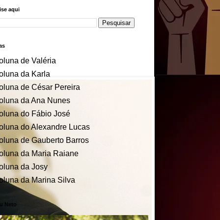
se aqui
as
oluna de Valéria
oluna da Karla
oluna de César Pereira
oluna da Ana Nunes
oluna do Fábio José
oluna do Alexandre Lucas
oluna de Gauberto Barros
oluna da Maria Raiane
oluna da Josy
oluna da Marina Silva
u Neto