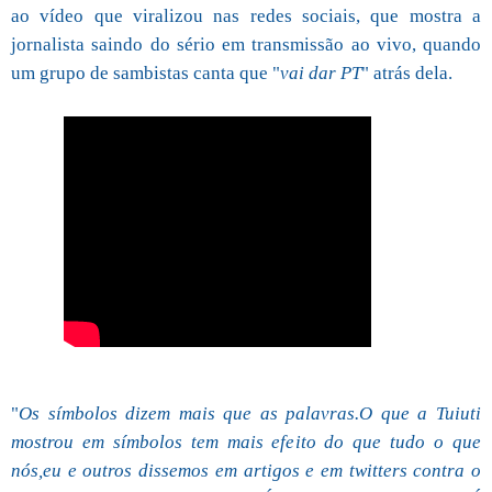
ao vídeo que viralizou nas redes sociais, que mostra a
jornalista saindo do sério em transmissão ao vivo, quando
um grupo de sambistas canta que "
vai dar PT
" atrás dela.
"
Os símbolos dizem mais que as palavras.O que a Tuiuti
mostrou em símbolos tem mais efeito do que tudo o que
nós,eu e outros dissemos em artigos e em twitters contra o