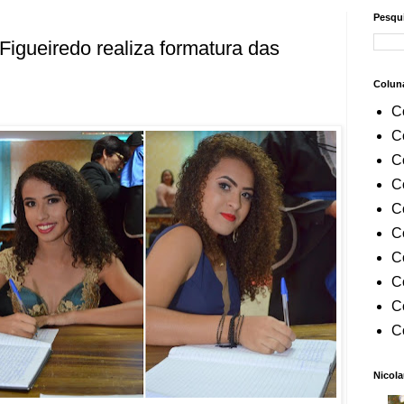
Pesqui
igueiredo realiza formatura das
Colun
C
C
C
C
C
C
C
C
C
C
Nicola