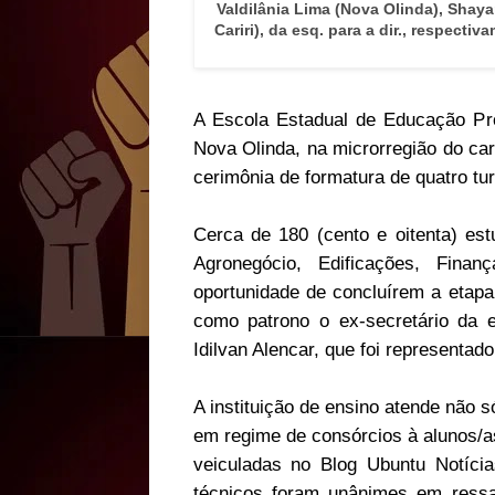
Valdilânia Lima (Nova Olinda), Shay
Cariri), da esq. para a dir., respect
A Escola Estadual de Educação Pro
Nova Olinda, na microrregião do carir
cerimônia de formatura de quatro tur
Cerca de 180 (cento e oitenta) est
Agronegócio, Edificações, Fin
oportunidade de concluírem a etapa
como patrono o ex-secretário da e
Idilvan Alencar, que foi representad
A instituição de ensino atende não 
em regime de consórcios à alunos/as
veiculadas no Blog Ubuntu Notíci
técnicos foram unânimes em ressa