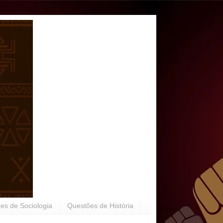
es de Sociologia
Questões de História