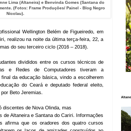
anne Lima (Altaneira) e Benvinda Gomes (Santana do
ivamente. (Fotos: Frame Produções/ Painel - Blog Negro
Nicolau).
fissional Wellington Belém de Figueiredo, em
i, realizou na noite da última terça-feira, 22, a
mas do seu terceiro ciclo (2016 – 2018).
udantes divididos entre os cursos técnicos de
anças e Redes de Computadores tiveram a
 final da educação básica, vindo a escolherem
ducação do Ceará e deputado federal eleito,
o por Beto Jeremias.
Altane
só discentes de Nova Olinda, mas
 de Altaneira e Santana do Cariri. Informações
as afirma que os oradores dos quatro cursos
ltarem os laços de amizades construídos ao