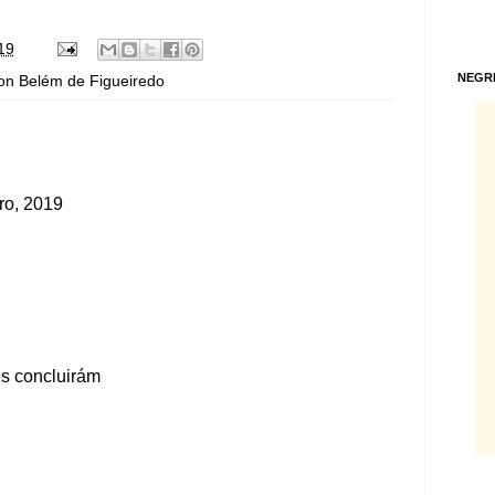
19
NEGR
on Belém de Figueiredo
ro, 2019
ês concluirám