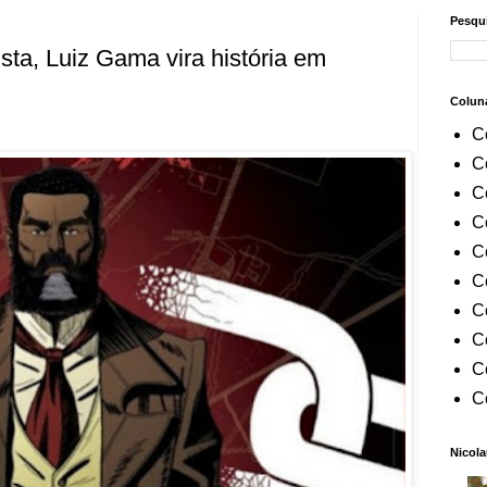
Pesqui
sta, Luiz Gama vira história em
Colun
C
C
C
C
C
C
C
C
C
C
Nicola