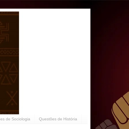
es de Sociologia
Questões de História