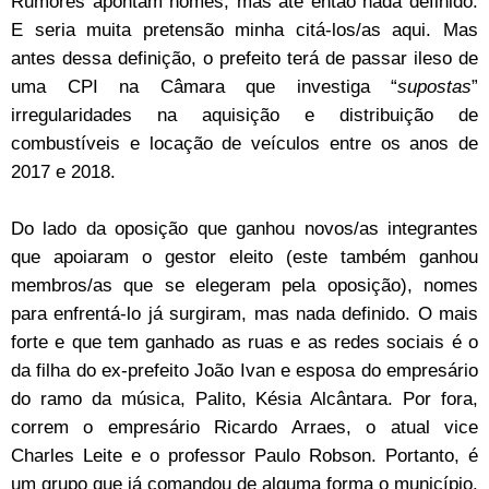
Rumores apontam nomes, mas até então nada definido.
E seria muita pretensão minha citá-los/as aqui. Mas
antes dessa definição, o prefeito terá de passar ileso de
uma CPI na Câmara que investiga “
supostas
”
irregularidades na aquisição e distribuição de
combustíveis e locação de veículos entre os anos de
2017 e 2018.
Do lado da oposição que ganhou novos/as integrantes
que apoiaram o gestor eleito (este também ganhou
membros/as que se elegeram pela oposição), nomes
para enfrentá-lo já surgiram, mas nada definido. O mais
forte e que tem ganhado as ruas e as redes sociais é o
da filha do ex-prefeito João Ivan e esposa do empresário
do ramo da música, Palito, Késia Alcântara. Por fora,
correm o empresário Ricardo Arraes, o atual vice
Charles Leite e o professor Paulo Robson. Portanto, é
um grupo que já comandou de alguma forma o município.