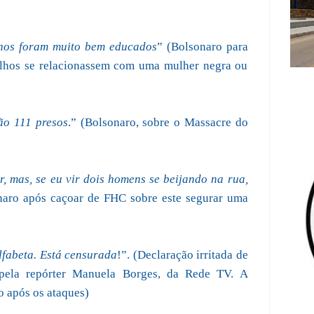
ilhos foram muito bem educados
” (Bolsonaro para
 filhos se relacionassem com uma mulher negra ou
ão 111 presos
.” (Bolsonaro, sobre o Massacre do
, mas, se eu vir dois homens se beijando na rua,
naro após caçoar de FHC sobre este segurar uma
lfabeta. Está censurada
!”. (Declaração irritada de
 pela repórter Manuela Borges, da Rede TV. A
o após os ataques)