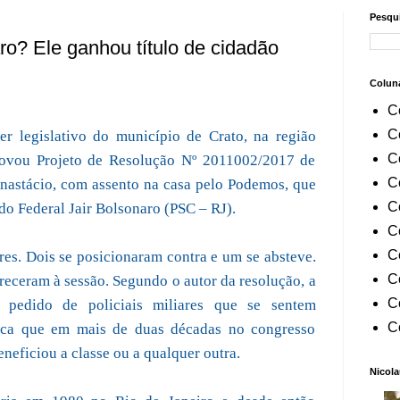
Pesqui
o? Ele ganhou título de cidadão
Colun
C
C
der legislativo do município de Crato, na região
C
provou Projeto de Resolução Nº 2011002/2017 de
C
Anastácio, com assento na casa pelo Podemos, que
C
do Federal Jair Bolsonaro (PSC – RJ).
C
C
res. Dois se posicionaram contra e um se absteve.
C
eceram à sessão. Segundo o autor da resolução, a
C
 pedido de policiais miliares que se sentem
C
ioca que em mais de duas décadas no congresso
eficiou a classe ou a qualquer outra.
Nicola