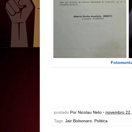
Fotomonta
postado
Por Nicolau Neto
•
novembro 22,
Tags:
Jair Bolsonaro
,
Politica