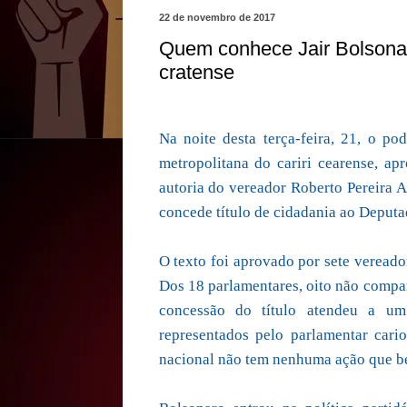
22 de novembro de 2017
Quem conhece Jair Bolsonar
cratense
Na noite desta terça-feira, 21, o po
metropolitana do cariri cearense, a
autoria do vereador Roberto Pereira 
concede título de cidadania ao Deputa
O texto foi aprovado por sete vereado
Dos 18 parlamentares, oito não compar
concessão do título atendeu a um
representados pelo parlamentar car
nacional não tem nenhuma ação que ben