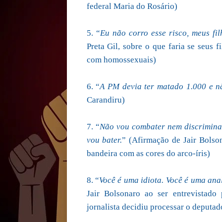
federal Maria do Rosário)
5. “
Eu não corro esse risco, meus f
Preta Gil, sobre o que faria se seus
com homossexuais)
6. “
A PM devia ter matado 1.000 e n
Carandiru)
7. “
Não vou combater nem discriminar
vou bater.
” (Afirmação de Jair Bolso
bandeira com as cores do arco-íris)
8. “
Você é uma idiota. Você é uma ana
Jair Bolsonaro ao ser entrevistado
jornalista decidiu processar o deputad