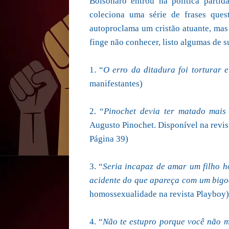
Bolsonaro entrou na política parti
coleciona uma série de frases ques
autoproclama um cristão atuante, mas
finge não conhecer, listo algumas de s
1. “
O erro da ditadura foi torturar 
manifestantes)
2. “
Pinochet devia ter matado mais
Augusto Pinochet. Disponível na revis
Página 39)
3. “
Seria incapaz de amar um filho h
acidente do que apareça com um bigo
homossexualidade na revista Playboy)
4. “
Não te estupro porque você não 