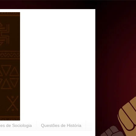
es de Sociologia
Questões de História