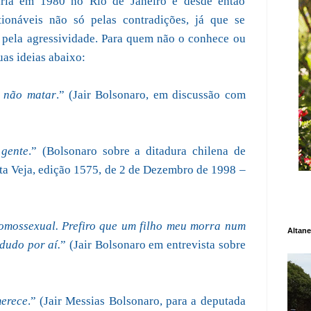
dária em 1980 no Rio de Janeiro e desde então
tionáveis não só pelas contradições, já que se
 pela agressividade. Para quem não o conhece ou
uas ideias abaixo:
e não matar
.” (Jair Bolsonaro, em discussão com
 gente
.” (Bolsonaro sobre a ditadura chilena de
ta Veja, edição 1575, de 2 de Dezembro de 1998 –
omossexual. Prefiro que um filho meu morra num
Altane
dudo por aí.
” (Jair Bolsonaro em entrevista sobre
merece
.” (Jair Messias Bolsonaro, para a deputada