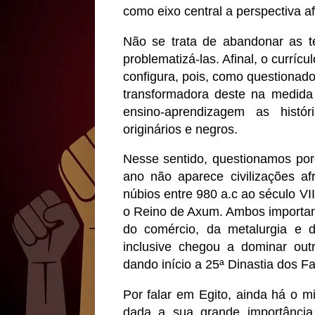
como eixo central a perspectiva af
Não se trata de abandonar as t
problematizá-las. Afinal, o curríc
configura, pois, como questiona
transformadora deste na medida
ensino-aprendizagem as histó
originários e negros.
Nesse sentido, questionamos porq
ano não aparece civilizações a
núbios entre 980 a.c ao século VI
o Reino de Axum. Ambos important
do comércio, da metalurgia e d
inclusive chegou a dominar outra
dando início a 25ª Dinastia dos F
Por falar em Egito, ainda há o mi
dada a sua grande importância