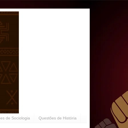
es de Sociologia
Questões de História