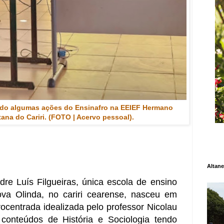
ndo algumas ações do Ensinafro na EEIEF Hermano
na do Cariri. (FOTO | Acervo pessoal).
Altane
re Luís Filgueiras, única escola de ensino
a Olinda, no cariri cearense, nasceu em
ocentrada idealizada pelo professor Nicolau
 conteúdos de História e Sociologia tendo