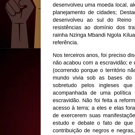
desenvolveu uma moeda local, a
planejamento de cidades; Dest
desenvolveu ao sul do Reino
resistências ao domínio dos tr
rainha Nzinga Mbandi Ngola Kilua
referência.
Nos terceiros anos, foi preciso di
não acabou com a escravidão; e q
(ocorrendo porque o território n
mundo vivia sob as bases do tr
sobretudo pelos ingleses que
acompanhada de uma política
escravidão. Não foi feita a refor
acesso à terra; a eles e elas f
de exercerem suas manifestações
estudo e debate o fato de que
contribuição de negros e negras