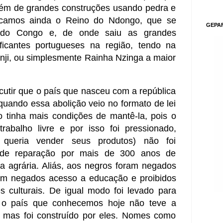
lém de grandes construções usando pedra e
acamos ainda o Reino do Ndongo, que se
GEPA
 do Congo e, de onde saiu as grandes
aficantes portugueses na região, tendo na
nji, ou simplesmente Rainha Nzinga a maior
scutir que o país que nasceu com a república
uando essa abolição veio no formato de lei
ão tinha mais condições de mantê-la, pois o
abalho livre e por isso foi pressionado,
 queria vender seus produtos) não foi
 de reparação por mais de 300 anos de
ma agrária. Aliás, aos negros foram negados
oram negados acesso a educação e proibidos
 culturais. De igual modo foi levado para
 o país que conhecemos hoje não teve a
, mas foi construído por eles. Nomes como