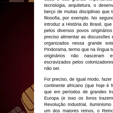
tecnologia, arquitetura, o desen
berço de muitas disciplinas que
filosofia, por exemplo. No segu
introduz a História do Brasil, qu
pelos diversos povos originári
preciso alimentar as discussões 
organizados nessa grande ex
Pindorama, termo que na língua tu
originários não nasceram e
escravizados pelos colonizadore
não ser.
Foi preciso, de igual modo, fazer
continente africano (que hoje é
que em períodos de grandes tra
Europa (e isso os livros traze
Revolução Industrial, Iluminism
um dos maiores reinos, o Rein