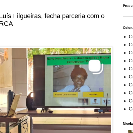
Pesqui
uís Filgueiras, fecha parceria com o
URCA
Colun
C
C
C
C
C
C
C
C
C
C
Nicola