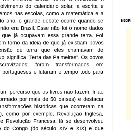
volvimento do calendário solar, a escrita e
 temos nas escolas, como a matemática e a
ndo ano, o grande debate ocorre quando se
NEGR
e não era Brasil. Esse não foi o nome dados
os que já ocupavam essa grande terra. Foi
em torno da ideia de que já existiam povos
tensão de terra que eles chamavam de
pi significa "Terra das Palmeiras". Os povos
scravizados; foram transformados em
s portugueses e lutaram o tempo todo para
 um percurso que os livros não fazem. Ir ao
 formado por mais de 50 países) e destacar
nsformações históricas que ocorreram na
m), como por exemplo, Revolução Inglesa,
o e Revolução Francesa, lá se desenvolveu
o do Congo (do século XIV e XIX) e que