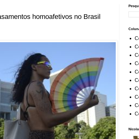
Pesqui
asamentos homoafetivos no Brasil
Colun
C
C
C
C
C
C
C
C
C
C
Nicola