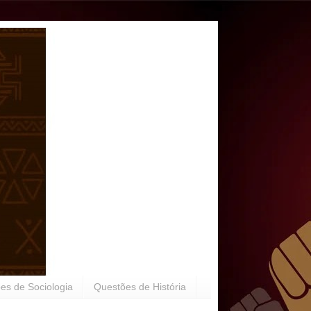
es de Sociologia
Questões de História