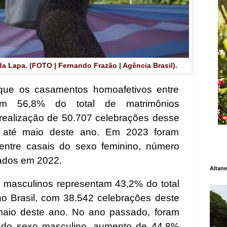
a Lapa. (FOTO | Fernando Frazão | Agência Brasil).
 que os casamentos homoafetivos entre
tam 56,8% do total de matrimônios
 realização de 50.707 celebrações desse
3 até maio deste ano. Em 2023 foram
 entre casais do sexo feminino, número
zados em 2022.
Altane
s masculinos representam 43,2% do total
o Brasil, com 38.542 celebrações deste
 maio deste ano. No ano passado, foram
s do sexo masculino, aumento de 44,8%