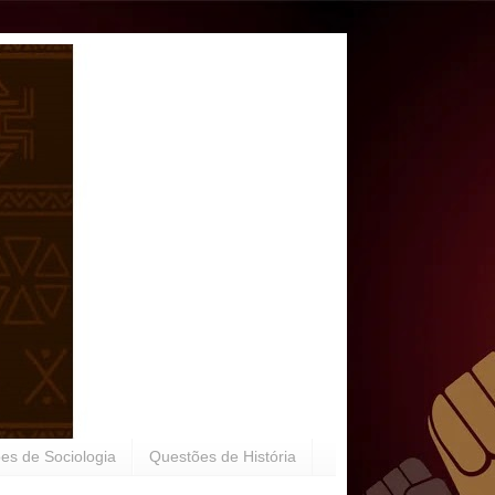
es de Sociologia
Questões de História