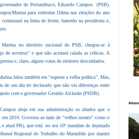
 governador de Pernambuco, Eduardo Campos (PSB).
Campos/Marina para enfrentar Dilma nas eleições do ano
continuará na linha de frente, batendo na presidenta e,
ues.
Marina no diretório nacional do PSB, chegou-se à
de avestruz" e que não aceitará calada as críticas. A
prensa e, claro, alguns votos de eleitores descuidados.
 Marina falou também em “superar a velha política”. Mas,
is de um dia ter declarado que não via diferenças entre
apoio com o governador Geraldo Alckmin (PSDB).
Altane
Campos aloja em sua administração os aliados que o
ão em 2010. Governa ao lado de "velhos nomes" como o
L e atual PR), que está no seu 10º mandato de deputado
ribunal Regional do Trabalho do Maranhão por manter