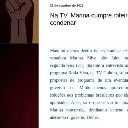
23 de outubro de 2013
Na TV, Marina cumpre roteiro
condenar
Mais ou menos dentro do esperado, a ex
senadora Marina Silva não falou n
segunda-feira (21), durante a entrevista a
programa Roda Viva, da TV Cultura, sobr
propostas de programa de um eventua
governo seu. Muito menos apresento
soluções aos problemas brasileiros por el
apontados. Aliás, só o que se viu foi um
Marina rancorosa, destilando veneno 
atacando o governo Dilma.