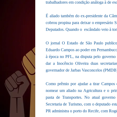
trabalhadores em condição análoga à de es
É aliado também do ex-presidente da Câm
cobrou propina para deixar o empresário S
Deputados. Quando o escândalo veio à tona
O jornal O Estado de São Paulo public
Eduardo Campos ao poder em Pernambuco. 
à época no PFL, na disputa pelo governo
dar a Inocêncio Oliveira duas secretari
governador de Jarbas Vasconcelos (PMDB)
Como prêmio por ajudar a tirar Campos 
nomear um aliado na Agricultura e o prim
pasta de Transportes. No atual govern
Secretaria de Turismo, com o deputado est
PR administra o porto do Recife, com Rogé