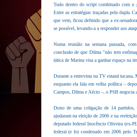
Tudo dentro do script combinado com o
Entre as estratégias traçadas pela dupla 
que vem, ficou definido que a ex-senadora 
se possível, levando-a a responder aos ataq
Numa reunião na semana passada, com 
conclusão de que Dilma "não tem estômago 
tática de Marina visa a ganhar espaço na im
Durante a entrevista na TV estatal tucana,
enquanto ela fala em velha política – depo
Campos, Dilma e Aécio –, o PSB negocia 
Dono de uma coligação de 14 partidos, 
ajudaram na eleição de 2006 e na reeleiç
deputado federal Inocêncio Oliveira (ex-P
federal (e foi condenado em 2006 pelo T