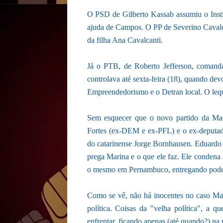
O PSD de Gilberto Kassab assumiu o Insti
ajuda de Campos. O PP de Severino Cavalca
da filha Ana Cavalcanti.
Já o PTB, de Roberto Jefferson, coman
controlava até sexta-feira (18), quando dev
Empreendedorismo e o Detran local. O lequ
Sem esquecer que o novo partido da Mar
Fortes (ex-DEM e ex-PFL) e o ex-deputad
do catarinense Jorge Bornhausen. Eduardo 
prega Marina e o que ele faz. Ele condena 
o mesmo em Pernambuco, entregando podere
Como se vê, não há inocentes no caso Ma
política. Coisas da "velha política", a q
enfrentar, ficando apenas (até quando?) na r