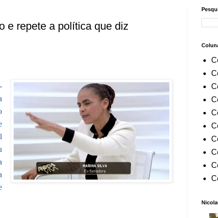
Pesqui
 e repete a política que diz
Colun
C
C
-
C
a
C
o
C
e
C
l
C
u
C
a
C
a
C
e
Nicola