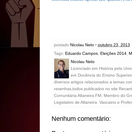
postado
Nicolau Neto
•
outubro 23, 2013
Tags:
Eduardo Campos
,
Eleições 2014
,
M
Nicolau Neto
Licenciado em História pela Uni
em Docência do Ensino Superior 
diversos artigos relacionados a temas com
resenhas,todos publicados no site Recan
Comunitária Altaneira FM. Membro do Gr
Legislativo de Altaneira. Vascaino e Profe
Nenhum comentário: