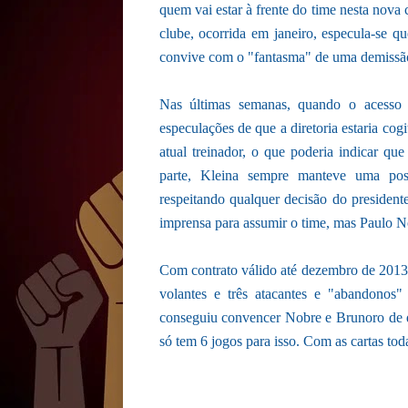
quem vai estar à frente do time nesta nova 
clube, ocorrida em janeiro, especula-se q
convive com o "fantasma" de uma demissão
Nas últimas semanas, quando o acesso 
especulações de que a diretoria estaria co
atual treinador, o que poderia indicar qu
parte, Kleina sempre manteve uma post
respeitando qualquer decisão do presiden
imprensa para assumir o time, mas Paulo N
Com contrato válido até dezembro de 2013, 
volantes e três atacantes e "abandonos
conseguiu convencer Nobre e Brunoro de qu
só tem 6 jogos para isso. Com as cartas tod