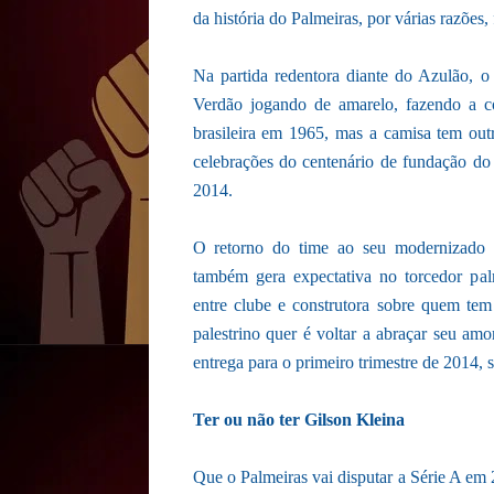
da história do Palmeiras, por várias razões
Na partida redentora diante do Azulão, o
Verdão jogando de amarelo, fazendo a 
brasileira em 1965, mas a camisa tem outro
celebrações do centenário de fundação do 
2014.
O retorno do time ao seu modernizado 
também gera expectativa no torcedor palm
entre clube e construtora sobre quem tem
palestrino quer é voltar a abraçar seu am
entrega para o primeiro trimestre de 2014, s
Ter ou não ter Gilson Kleina
Que o Palmeiras vai disputar a Série A em 