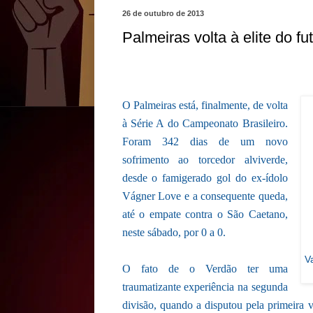
26 de outubro de 2013
Palmeiras volta à elite do fut
O Palmeiras está, finalmente, de volta
à Série A do Campeonato Brasileiro.
Foram 342 dias de um novo
sofrimento ao torcedor alviverde,
desde o famigerado gol do ex-ídolo
Vágner Love e a consequente queda,
até o empate contra o São Caetano,
neste sábado, por 0 a 0.
V
O fato de o Verdão ter uma
traumatizante experiência na segunda
divisão, quando a disputou pela primeira 