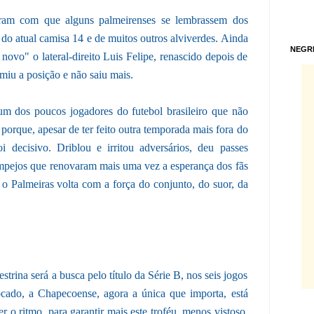
eram com que alguns palmeirenses se lembrassem dos
 do atual camisa 14 e de muitos outros alviverdes. Ainda
NEGR
novo" o lateral-direito Luis Felipe, renascido depois de
miu a posição e não saiu mais.
m dos poucos jogadores do futebol brasileiro que não
porque, apesar de ter feito outra temporada mais fora do
 decisivo. Driblou e irritou adversários, deu passes
mpejos que renovaram mais uma vez a esperança dos fãs
 Palmeiras volta com a força do conjunto, do suor, da
trina será a busca pelo título da Série B, nos seis jogos
ocado, a Chapecoense, agora a única que importa, está
 o ritmo, para garantir mais este troféu, menos vistoso,