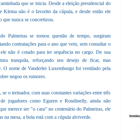
caminhada que se inicia. Desde a eleição presidencial do
ue Kleina não é o favorito da cúpula, e desde então ele
 que nunca se concretizou.
do Palmeiras se tornou questão de tempo, surgiram
gitando contratações para o ano que vem, sem consultar o
e ele não é cotado para ter sequência no cargo. De sua
ura tranquila, reforçando seu desejo de ficar, mas
te. O nome de Vanderlei Luxemburgo foi ventilado pela
obre negou os rumores.
se o treinador, com suas constantes variações entre três
" de jogadores como Eguren e Rondinelly, ainda não
e merece ser "o cara" no centenário do Palmeiras, ele
Intele
as na mesa, a bola está com a cúpula alviverde.