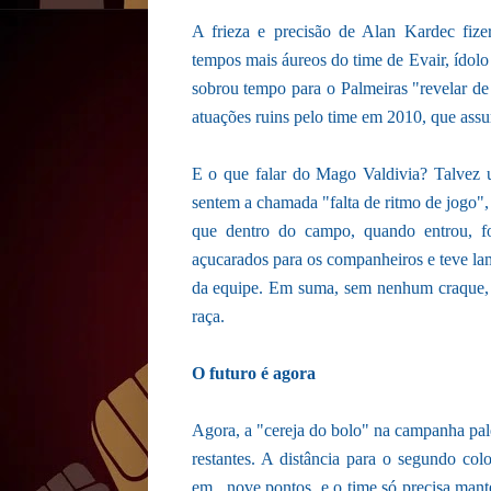
A frieza e precisão de Alan Kardec fiz
tempos mais áureos do time de Evair, ídolo
sobrou tempo para o Palmeiras "revelar de 
atuações ruins pelo time em 2010, que assu
E o que falar do Mago Valdivia? Talvez u
sentem a chamada "falta de ritmo de jogo", 
que dentro do campo, quando entrou, foi
açucarados para os companheiros e teve la
da equipe. Em suma, sem nenhum craque, o
raça.
O futuro é agora
Agora, a "cereja do bolo" na campanha pales
restantes. A distância para o segundo col
em nove pontos, e o time só precisa manter