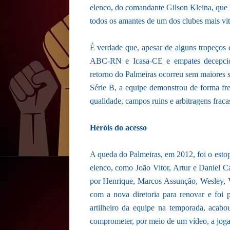
elenco, do comandante Gilson Kleina, que 
todos os amantes de um dos clubes mais vito
É verdade que, apesar de alguns tropeços
ABC-RN e Icasa-CE e empates decepcio
retorno do Palmeiras ocorreu sem maiores 
Série B, a equipe demonstrou de forma fre
qualidade, campos ruins e arbitragens fraca
Heróis do acesso
A queda do Palmeiras, em 2012, foi o estop
elenco, como João Vitor, Artur e Daniel Ca
por Henrique, Marcos Assunção, Wesley, 
com a nova diretoria para renovar e foi p
artilheiro da equipe na temporada, acab
comprometer, por meio de um vídeo, a joga