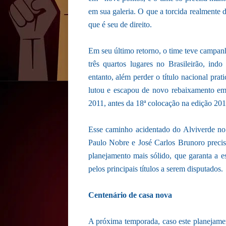
em sua galeria. O que a torcida realmente d
que é seu de direito.
Em seu último retorno, o time teve campan
três quartos lugares no Brasileirão, in
entanto, além perder o título nacional pr
lutou e escapou de novo rebaixamento em
2011, antes da 18ª colocação na edição 201
Esse caminho acidentado do Alviverde no 
Paulo Nobre e José Carlos Brunoro precisa
planejamento mais sólido, que garanta a es
pelos principais títulos a serem disputados.
Centenário de casa nova
A próxima temporada, caso este planejamen