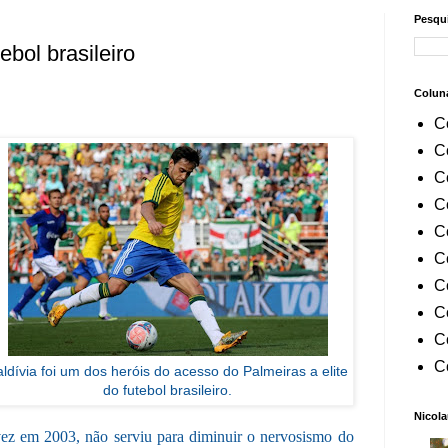
Pesqui
ebol brasileiro
Colun
C
C
C
C
C
C
C
C
C
C
aldívia foi um dos heróis do acesso do Palmeiras a elite
do futebol brasileiro.
Nicola
vez em 2003, não serviu para diminuir o nervosismo do