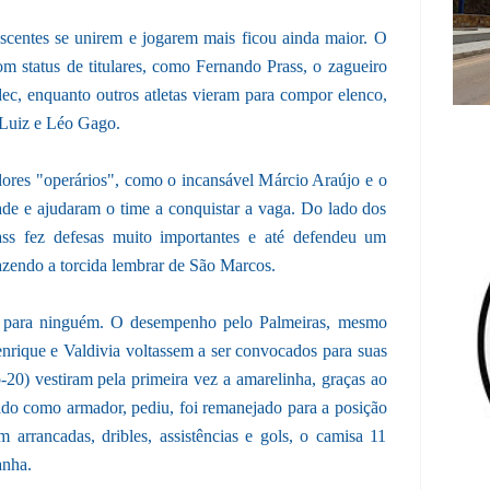
scentes se unirem e jogarem mais ficou ainda maior. O
m status de titulares, como Fernando Prass, o zagueiro
ec, enquanto outros atletas vieram para compor elenco,
 Luiz e Léo Gago.
ores "operários", como o incansável Márcio Araújo e o
ade e ajudaram o time a conquistar a vaga. Do lado dos
ass fez defesas muito importantes e até defendeu um
 fazendo a torcida lembrar de São Marcos.
a para ninguém. O desempenho pelo Palmeiras, mesmo
nrique e Valdivia voltassem a ser convocados para suas
b-20) vestiram pela primeira vez a amarelinha, graças ao
lado como armador, pediu, foi remanejado para a posição
 arrancadas, dribles, assistências e gols, o camisa 11
anha.