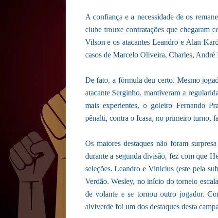
A confiança e a necessidade de os remane
clube trouxe contratações que chegaram co
Vilson e os atacantes Leandro e Alan Kard
casos de Marcelo Oliveira, Charles, André
De fato, a fórmula deu certo. Mesmo jogad
atacante Serginho, mantiveram a regularid
mais experientes, o goleiro Fernando Pr
pênalti, contra o Icasa, no primeiro turno,
Os maiores destaques não foram surpres
durante a segunda divisão, fez com que He
seleções. Leandro e Vinicius (este pela su
Verdão. Wesley, no início do torneio esca
de volante e se tornou outro jogador. Com
alviverde foi um dos destaques desta camp