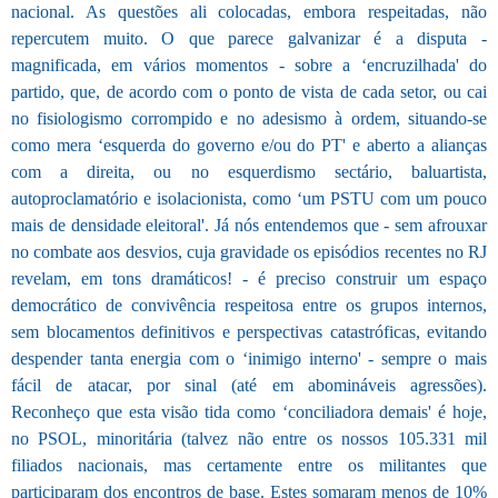
nacional. As questões ali colocadas, embora respeitadas, não
repercutem muito. O que parece galvanizar é a disputa -
magnificada, em vários momentos - sobre a ‘encruzilhada' do
partido, que, de acordo com o ponto de vista de cada setor, ou cai
no fisiologismo corrompido e no adesismo à ordem, situando-se
como mera ‘esquerda do governo e/ou do PT' e aberto a alianças
com a direita, ou no esquerdismo sectário, baluartista,
autoproclamatório e isolacionista, como ‘um PSTU com um pouco
mais de densidade eleitoral'. Já nós entendemos que - sem afrouxar
no combate aos desvios, cuja gravidade os episódios recentes no RJ
revelam, em tons dramáticos! - é preciso construir um espaço
democrático de convivência respeitosa entre os grupos internos,
sem blocamentos definitivos e perspectivas catastróficas, evitando
despender tanta energia com o ‘inimigo interno' - sempre o mais
fácil de atacar, por sinal (até em abomináveis agressões).
Reconheço que esta visão tida como ‘conciliadora demais' é hoje,
no PSOL, minoritária (talvez não entre os nossos 105.331 mil
filiados nacionais, mas certamente entre os militantes que
participaram dos encontros de base. Estes somaram menos de 10%