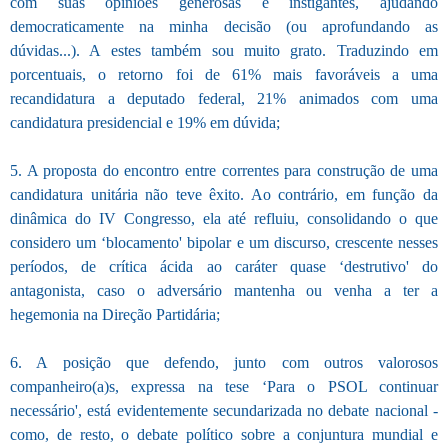
com suas opiniões generosas e instigantes, ajudando
democraticamente na minha decisão (ou aprofundando as
dúvidas...). A estes também sou muito grato. Traduzindo em
porcentuais, o retorno foi de 61% mais favoráveis a uma
recandidatura a deputado federal, 21% animados com uma
candidatura presidencial e 19% em dúvida;
5. A proposta do encontro entre correntes para construção de uma
candidatura unitária não teve êxito. Ao contrário, em função da
dinâmica do IV Congresso, ela até refluiu, consolidando o que
considero um ‘blocamento' bipolar e um discurso, crescente nesses
períodos, de crítica ácida ao caráter quase ‘destrutivo' do
antagonista, caso o adversário mantenha ou venha a ter a
hegemonia na Direção Partidária;
6. A posição que defendo, junto com outros valorosos
companheiro(a)s, expressa na tese ‘Para o PSOL continuar
necessário', está evidentemente secundarizada no debate nacional -
como, de resto, o debate político sobre a conjuntura mundial e