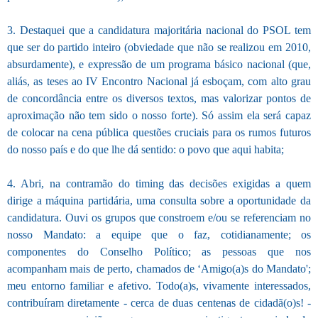
3. Destaquei que a candidatura majoritária nacional do PSOL tem
que ser do partido inteiro (obviedade que não se realizou em 2010,
absurdamente), e expressão de um programa básico nacional (que,
aliás, as teses ao IV Encontro Nacional já esboçam, com alto grau
de concordância entre os diversos textos, mas valorizar pontos de
aproximação não tem sido o nosso forte). Só assim ela será capaz
de colocar na cena pública questões cruciais para os rumos futuros
do nosso país e do que lhe dá sentido: o povo que aqui habita;
4. Abri, na contramão do timing das decisões exigidas a quem
dirige a máquina partidária, uma consulta sobre a oportunidade da
candidatura. Ouvi os grupos que constroem e/ou se referenciam no
nosso Mandato: a equipe que o faz, cotidianamente; os
componentes do Conselho Político; as pessoas que nos
acompanham mais de perto, chamados de ‘Amigo(a)s do Mandato';
meu entorno familiar e afetivo. Todo(a)s, vivamente interessados,
contribuíram diretamente - cerca de duas centenas de cidadã(o)s! -