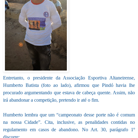
Entretanto, o presidente da Associação Esportiva Altaneirense,
Humberto Batista (foto ao lado), afirmou que Pindó havia lhe
procurado argumentando que estava de cabeça quente. Assim, não
irá abandonar a competição, pretendo ir até o fim.
Humberto lembra que um “campeonato desse porte não é comum
na nossa Cidade”. Cita, inclusive, as penalidades contidas no
regulamento em casos de abandono. No Art. 30, parágrafo 1º
discorre: