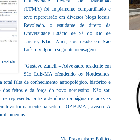
Universidade Federal do Maranhão
(UFMA) foi amplamente compartilhado e
teve repercussão em diversos blogs locais.
Revoltado, o estudante de direito da
Universidade Estácio de Sá do Rio de
Janeiro, Klaus Aires, que reside em São
Luís, divulgou a seguinte mensagem:
 sociais
“Gustavo Zanelli – Advogado, residente em
São Luís-MA ofendendo os Nordestinos.
otal falta de conhecimento antropológico, histórico e
 e dos feitos e da força do povo nordestino. Não sou
 me representa. Ja fiz a denúncia na página de todas as
 levo formalmente na sede da OAB-MA”, avisou. A
rtilhamentos.
Via Pragmatismo Político