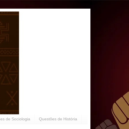
es de Sociologia
Questões de História