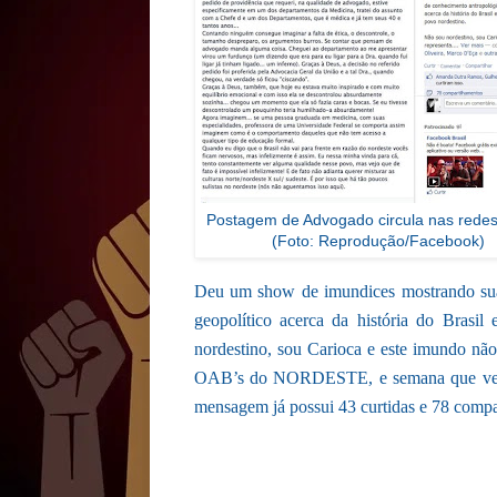
Postagem de Advogado circula nas redes
(Foto: Reprodução/Facebook)
Deu um show de imundices mostrando sua t
geopolítico acerca da história do Brasil
nordestino, sou Carioca e este imundo não
OAB’s do NORDESTE, e semana que vem
mensagem já possui 43 curtidas e 78 compa