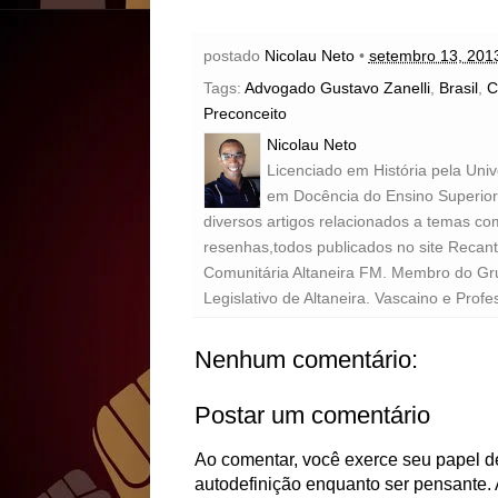
postado
Nicolau Neto
•
setembro 13, 201
Tags:
Advogado Gustavo Zanelli
,
Brasil
,
C
Preconceito
Nicolau Neto
Licenciado em História pela Uni
em Docência do Ensino Superior 
diversos artigos relacionados a temas com
resenhas,todos publicados no site Recan
Comunitária Altaneira FM. Membro do Gr
Legislativo de Altaneira. Vascaino e Profe
Nenhum comentário:
Postar um comentário
Ao comentar, você exerce seu papel de
autodefinição enquanto ser pensante. 