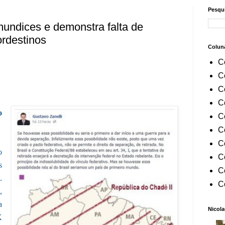
Pesqui
undices e demonstra falta de
rdestinos
Colun
C
C
C
C
o
C
C
C
o
C
s
C
.
C
,
a
Nicola
X