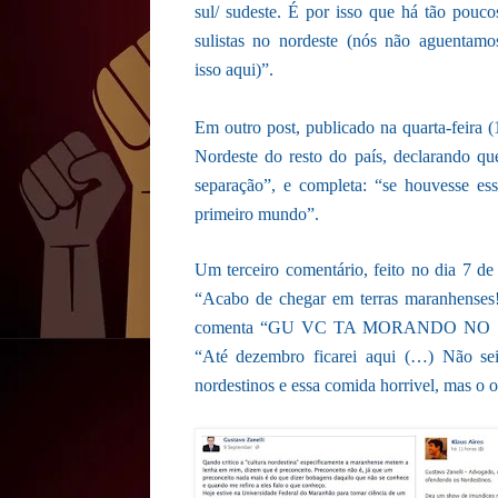
sul/ sudeste. É por isso que há tão pouco
sulistas no nordeste (nós não aguentamo
isso aqui)”.
Em outro post, publicado na quarta-feira 
Nordeste do resto do país, declarando que
separação”, e completa: “se houvesse ess
primeiro mundo”.
Um terceiro comentário, feito no dia 7 de
“Acabo de chegar em terras maranhenses
comenta “GU VC TA MORANDO NO MAR
“Até dezembro ficarei aqui (…) Não sei 
nordestinos e essa comida horrivel, mas o ob