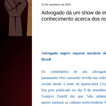
13 de setembro de 2013
Advogado dá um show de im
conhecimento acerca dos no
Advogado sugere separar nordeste d
Brasil
Os comentários de um advogad
paranaense vêm causando revolta nas rede
sociais desde a noite de quarta-feira (11)
Em post publicado no dia 9 de setembro
Gustavo Zanelli diz que “não adiant
querer misturar as culturas norte/nordeste 