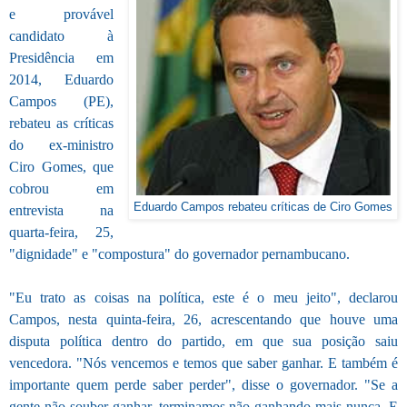
e provável
candidato à
Presidência em
2014, Eduardo
Campos (PE),
rebateu as críticas
do ex-ministro
Ciro Gomes, que
cobrou em
Eduardo Campos rebateu críticas de Ciro Gomes
entrevista na
quarta-feira, 25,
"dignidade" e "compostura" do governador pernambucano.
"Eu trato as coisas na política, este é o meu jeito", declarou
Campos, nesta quinta-feira, 26, acrescentando que houve uma
disputa política dentro do partido, em que sua posição saiu
vencedora. "Nós vencemos e temos que saber ganhar. E também é
importante quem perde saber perder", disse o governador. "Se a
gente não souber ganhar, terminamos não ganhando mais nunca. E