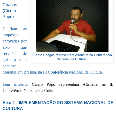
Chagas
(Cícero
Popó)
Confiram as
propostas
aprovadas por
eixo que
servirão de
Cícero Chagas representará Altaneira na Conferência
guia para a
Nacional da Cultura.
comitiva
cearense em Brasília,
na III Conferência Nacional de Cultura.
Leia também:
Cícero Popó representará Altaneira na III
Conferência Nacional da Cultura
Eixo 1 - IMPLEMENTAÇÃO DO SISTEMA NACIONAL DE
CULTURA