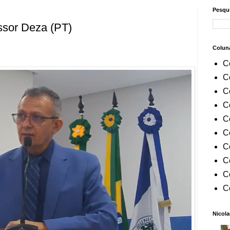
Pesqui
ssor Deza (PT)
Colun
C
C
C
C
C
C
C
C
C
C
Nicola