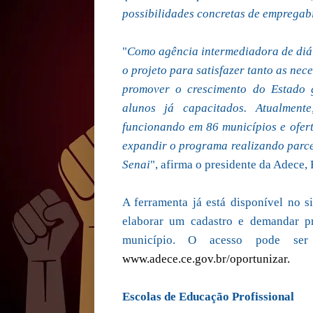
possibilidades concretas de empregab
"
Como agência intermediadora de diálo
o projeto para satisfazer tanto as ne
promover o crescimento do Estado 
alunos já capacitados. Atualment
funcionando em 86 municípios e ofert
expandir o programa realizando parce
Senai
", afirma o presidente da Adece, 
A ferramenta já está disponível no 
elaborar um cadastro e demandar pr
município. O acesso pode ser
www.adece.ce.gov.br/oportunizar.
Escolas de Educação Profissional