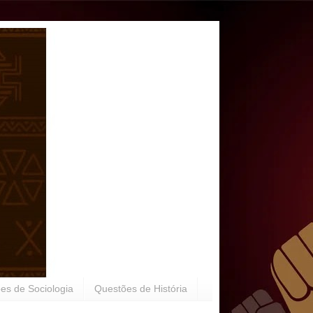
es de Sociologia
Questões de História