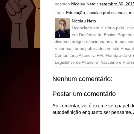
postado
Nicolau Neto
•
setembro 30, 201
Tags:
Educação
,
escolas profissionais
,
me
Nicolau Neto
Licenciado em História pela Uni
em Docência do Ensino Superior 
diversos artigos relacionados a temas com
resenhas,todos publicados no site Recan
Comunitária Altaneira FM. Membro do Gr
Legislativo de Altaneira. Vascaino e Profe
Nenhum comentário:
Postar um comentário
Ao comentar, você exerce seu papel de
autodefinição enquanto ser pensante. 