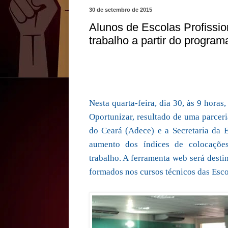
30 de setembro de 2015
Alunos de Escolas Profissio
trabalho a partir do program
Nesta quarta-feira, dia 30, às 9 hora
Oportunizar, resultado de uma parcer
do Ceará (Adece) e a Secretaria da 
aumento dos índices de colocações
trabalho. A ferramenta web será desti
formados nos cursos técnicos das Esco