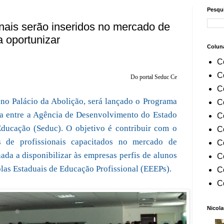
Pesqui
nais serão inseridos no mercado de
a oportunizar
Colun
C
C
Do portal Seduc Ce
C
s, no Palácio da Abolição, será lançado o Programa
C
ia entre a Agência de Desenvolvimento do Estado
C
Educação (Seduc). O objetivo é contribuir com o
C
 de profissionais capacitados no mercado de
C
nada a disponibilizar às empresas perfis de alunos
C
las Estaduais de Educação Profissional (EEEPs).
C
C
Nicola