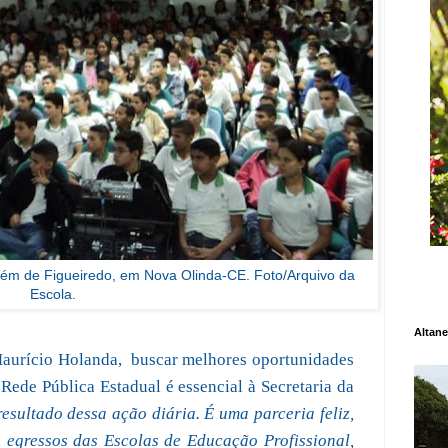
lém de Figueiredo, em Nova Olinda-CE. Foto/Arquivo da
Escola.
Altane
Maurício Holanda,
buscar melhores oportunidades
 Rede Pública Estadual é essencial à Secretaria da
esultado dessa ação diária. É uma parceria feliz,
, egressos das Escolas de Educação Profissional,