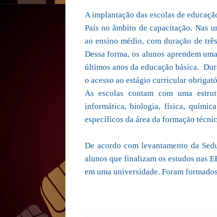
A implantação das escolas de educação
País no âmbito de capacitação. Nas un
ao ensino médio, com duração de três
Dessa forma, os alunos aprendem uma
últimos anos da educação básica. Dura
o acesso ao estágio curricular obrigat
As escolas contam com uma estrut
informática, biologia, física, quími
específicos da área da formação técni
De acordo com levantamento da Seduc
alunos que finalizam os estudos nas E
em uma universidade. Foram formados,