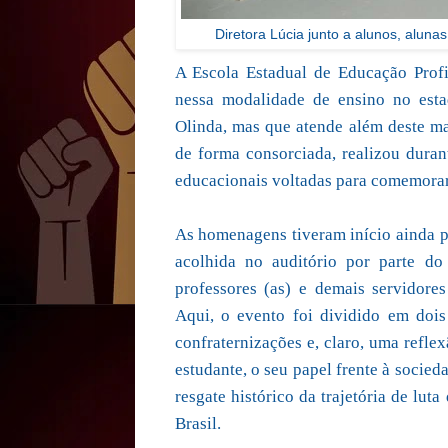
Diretora Lúcia junto a alunos, aluna
A Escola Estadual de Educação Profi
nessa modalidade de ensino no esta
Olinda, mas que atende além deste mai
de forma consorciada, realizou duran
educacionais voltadas para comemorar 
As homenagens tiveram início ainda 
acolhida no auditório por parte do 
professores (as) e demais servidores
Aqui, o evento foi dividido em doi
confraternizações e, claro, uma reflex
estudante, o seu papel frente à socied
resgate histórico da trajetória de luta
Brasil.