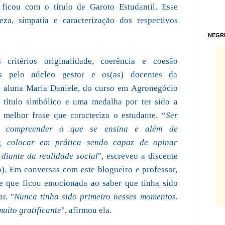
icou com o título de Garoto Estudantil. Esse
eza, simpatia e caracterização dos respectivos
NEGR
 critérios originalidade, coerência e coesão
dos pelo núcleo gestor e os(as) docentes da
 a aluna Maria Daniele, do curso em Agronegócio
 título simbólico e uma medalha por ter sido a
 melhor frase que caracteriza o estudante. “
Ser
é compreender o que se ensina e além de
r, colocar em prática sendo capaz de opinar
 diante da realidade social
", escreveu a discente
o). Em conversas com este blogueiro e professor,
se que ficou emocionada ao saber que tinha sido
r. "
Nunca tinha sido primeiro nesses momentos.
muito gratificante
", afirmou ela.