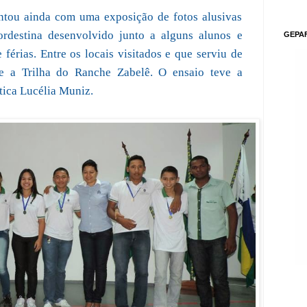
ntou ainda com uma exposição de fotos alusivas
ordestina desenvolvido junto a alguns alunos e
GEPA
férias. Entre os locais visitados e que serviu de
-se a Trilha do Ranche Zabelê. O ensaio teve a
tica Lucélia Muniz.