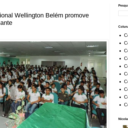
Pesqui
ional Wellington Belém promove
ante
Colun
C
C
C
C
C
C
C
C
C
C
Nicola