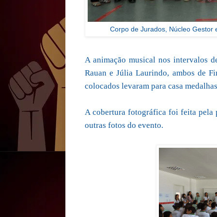
Corpo de Jurados, Núcleo Gestor e
A animação musical nos intervalos d
Rauan e Júlia Laurindo, ambos de Fin
colocados levaram para casa medalhas
A cobertura fotográfica foi feita pel
outras fotos do evento.