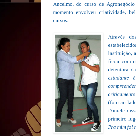
Ancelmo, do curso de Agronegócio f
momento envolveu criatividade, bel
cursos.
Através dos
estabeleci
instituição,
ficou com o
detentora da
estudante 
compreende
criticamente
(foto ao lad
Daniele dis
primeiro luga
Pra mim foi 