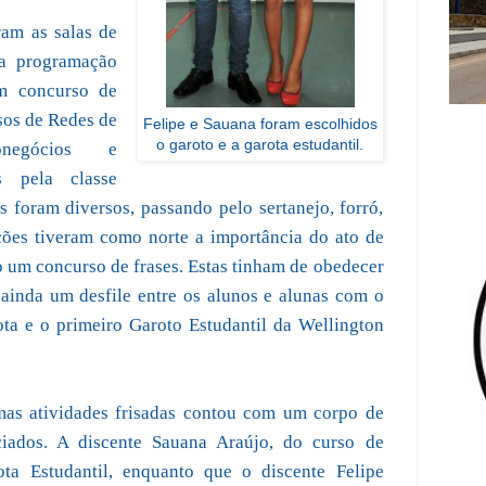
ram as salas de
ma programação
m concurso de
sos de Redes de
Felipe e Sauana foram escolhidos
o garoto e a garota estudantil.
onegócios e
s pela classe
 foram diversos, passando pelo sertanejo, forró,
ções tiveram como norte a importância do ato de
co um concurso de frases. Estas tinham de obedecer
 ainda um desfile entre os alunos e alunas com o
ota e o primeiro Garoto Estudantil da Wellington
imas atividades frisadas contou com um corpo de
ciados. A discente Sauana Araújo, do curso de
ta Estudantil, enquanto que o discente Felipe