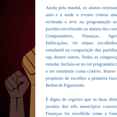
Ainda pela manhã, os alunos retorna
aula e a tarde o evento contou u
recheada e teve na programação u
paródia envolvendo os alunos dos cur
Computadores, Finanças, Agr
Edificações. Os ritmos escolhido
estudantil na composição das paródias
rap, dentre outros. Todas as composi
estudar. Incluiu-se no rol programáti
o ser estudante como critério. Houve
propósito de escolher a primeira Gar
Belém de Figueiredo.
É digno de registro que as duas últ
jurados dos três municípios consor
Finanças foi escolhida como a Garo