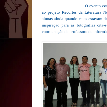
O evento co
ao projeto Recortes da Literatura N
alunas ainda quando estes estavam de 
inspiração para as fotografias cita
coordenação da professora de informá