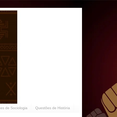
es de Sociologia
Questões de História