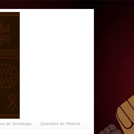
es de Sociologia
Questões de História