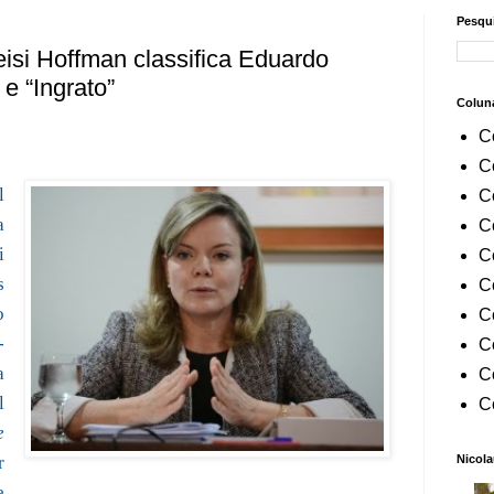
Pesqui
eisi Hoffman classifica Eduardo
e “Ingrato”
Colun
C
C
l
C
a
C
i
C
s
C
o
C
-
C
a
C
l
C
e
Nicola
r
e