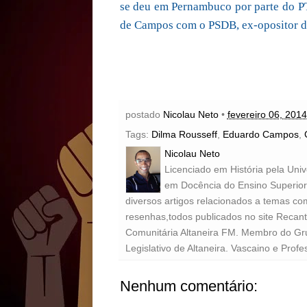
se deu em Pernambuco por parte do P
de Campos com o PSDB, ex-opositor d
postado
Nicolau Neto
•
fevereiro 06, 2014
Tags:
Dilma Rousseff
,
Eduardo Campos
,
Nicolau Neto
Licenciado em História pela Uni
em Docência do Ensino Superior 
diversos artigos relacionados a temas com
resenhas,todos publicados no site Recan
Comunitária Altaneira FM. Membro do Gr
Legislativo de Altaneira. Vascaino e Profe
Nenhum comentário: