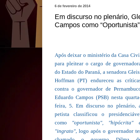
6 de fevereiro de 2014
Em discurso no plenário, Gl
Campos como “Oportunista” 
Após deixar o ministério da Casa Civi
para pleitear o cargo de governador
do Estado do Paraná, a senadora Gleis
Hoffman (PT) endureceu as crítica
contra o governador de Pernambuc
Eduardo Campos (PSB) nesta quarta
feira, 5. Em discurso no plenário, 
petista classificou o presidenciáve
como
"oportunista", "hipócrita" 
"ingrato"
, logo após o governador te
chamado o governo Dilma d