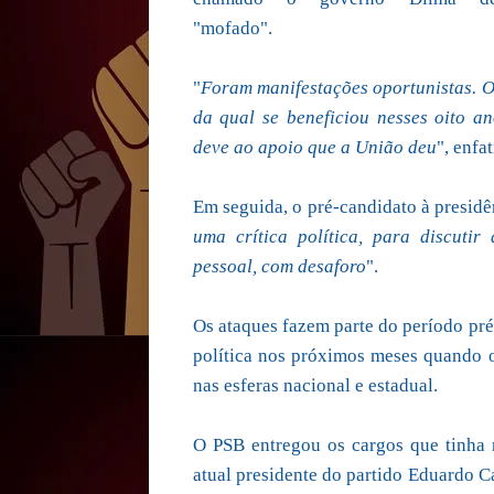
"mofado".
"
Foram manifestações oportunistas. O
da qual se beneficiou nesses oito 
deve ao apoio que a União deu
", enfa
Em seguida, o pré-candidato à presidê
uma crítica política, para discut
pessoal, com desaforo
".
Os ataques fazem parte do período pré
política nos próximos meses quando oc
nas esferas nacional e estadual.
O PSB entregou os cargos que tinha 
atual presidente do partido Eduardo