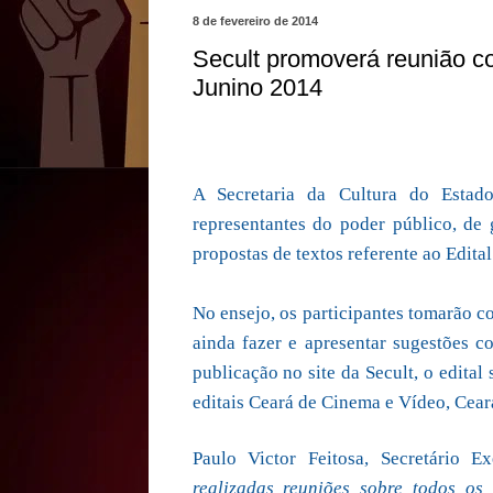
8 de fevereiro de 2014
Secult promoverá reunião c
Junino 2014
A Secretaria da Cultura do Esta
representantes do poder público, de
propostas de textos referente ao Edita
No ensejo, os participantes tomarão c
ainda fazer e apresentar sugestões c
publicação no site da Secult, o edita
editais Ceará de Cinema e Vídeo, Ceará
Paulo Victor Feitosa, Secretário E
realizadas reuniões sobre todos os