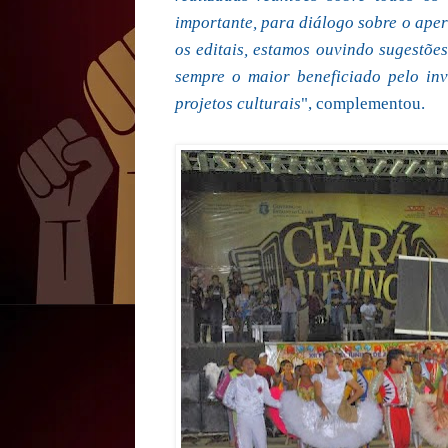
importante, para diálogo sobre o ape
os editais, estamos ouvindo sugestõe
sempre o maior beneficiado pelo inv
projetos culturais
", complementou.