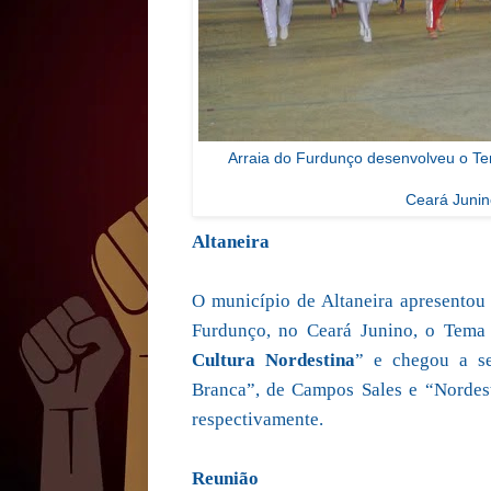
Arraia do Furdunço desenvolveu o Te
Ceará Junin
Altaneira
O município de Altaneira apresentou
Furdunço, no Ceará Junino, o Tema
Cultura Nordestina
” e chegou a se
Branca”, de Campos Sales e “Nordest
respectivamente.
Reunião