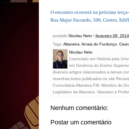
O encontro ocorrerá na próxima terça-f
Rua Major Facundo, 500, Centro, Edifí
postado
Nicolau Neto
•
fevereiro 08, 2014
Tags:
Altaneira
,
Arraia do Furdunço
,
Cear
Nicolau Neto
Licenciado em História pela Uni
em Docência do Ensino Superior 
diversos artigos relacionados a temas com
resenhas,todos publicados no site Recan
Comunitária Altaneira FM. Membro do Gr
Legislativo de Altaneira. Vascaino e Profe
Nenhum comentário:
Postar um comentário