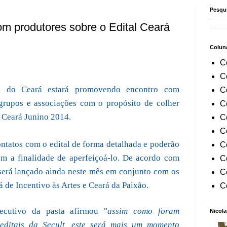
Pesqui
om produtores sobre o Edital Ceará
Colun
C
C
do do Ceará estará promovendo encontro com
C
 grupos e associações com o propósito de colher
C
l Ceará Junino 2014.
C
C
ontatos com o edital de forma detalhada e poderão
C
om a finalidade de aperfeiçoá-lo. De acordo com
C
l será lançado ainda neste mês em conjunto com os
C
 de Incentivo às Artes e Ceará da Paixão.
C
xecutivo da pasta afirmou "
assim como foram
Nicola
 editais da Secult, este será mais um momento