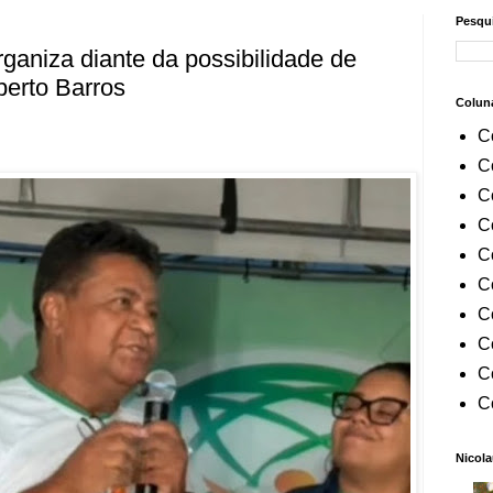
Pesqui
ganiza diante da possibilidade de
berto Barros
Colun
C
C
C
C
C
C
C
C
C
C
Nicola