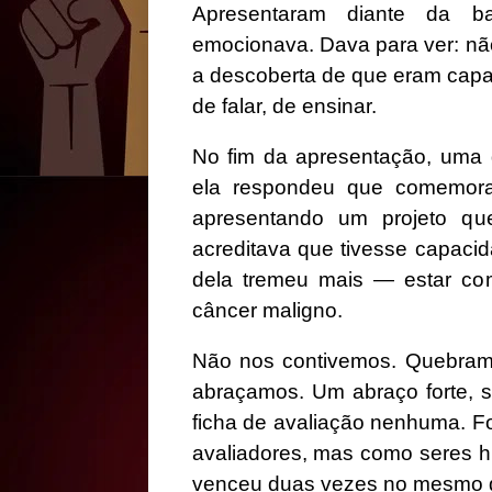
Apresentaram diante da 
emocionava. Dava para ver: não
a descoberta de que eram capa
de falar, de ensinar.
No fim da apresentação, uma 
ela respondeu que comemorava
apresentando um projeto q
acreditava que tivesse capaci
dela tremeu mais — estar co
câncer maligno.
Não nos contivemos. Quebramo
abraçamos. Um abraço forte, 
ficha de avaliação nenhuma. F
avaliadores, mas como seres 
venceu duas vezes no mesmo d