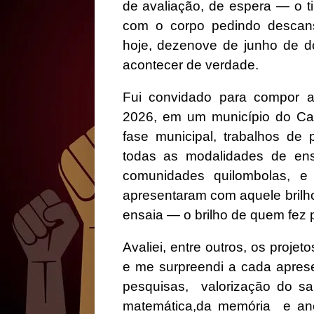
de avaliação, de espera — o t
com o corpo pedindo descans
hoje, dezenove de junho de do
acontecer de verdade.
Fui convidado para compor a 
2026, em um município do Car
fase municipal, trabalhos de
todas as modalidades de ens
comunidades quilombolas, e 
apresentaram com aquele brilho
ensaia — o brilho de quem fez p
Avaliei, entre outros, os proj
e me surpreendi a cada aprese
pesquisas,
valorização do sa
matemática,da memória
e an