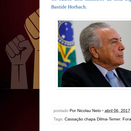
Bastide Horbach.
postado
Por Nicolau Neto
•
abril 06, 2017
Tags:
Cassação chapa Dilma-Temer
,
Fora