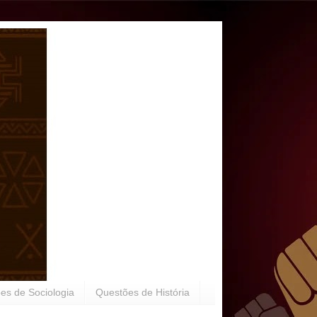
es de Sociologia
Questões de História