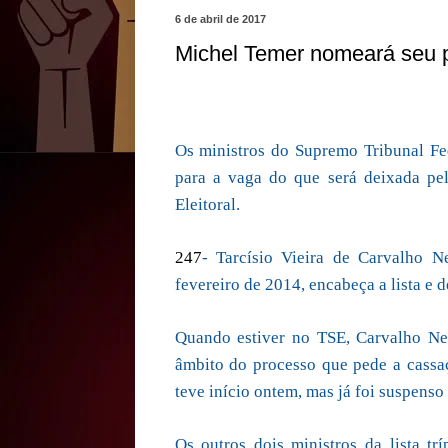
6 de abril de 2017
Michel Temer nomeará seu p
Os ministros do Supremo Tribunal Fede
para a vaga do que será deixada pel
Eleitoral.
247
- Tarcísio Vieira de Carvalho N
fevereiro de 2014, encabeça a lista e
Quando estiver no TSE, Carvalho Net
âmbito do processo que pede a cassaç
teve início ontem, mas já foi suspenso
Os outros dois ministros da lista t