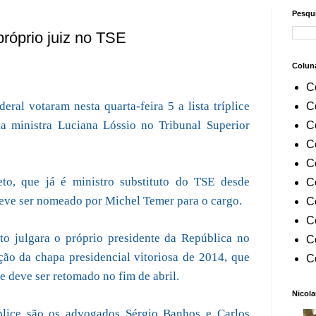
Pesqui
róprio juiz no TSE
Colun
C
ral votaram nesta quarta-feira 5 a lista tríplice
C
a ministra Luciana Lóssio no Tribunal Superior
C
C
C
eto, que já é ministro substituto do TSE desde
C
 deve ser nomeado por Michel Temer para o cargo.
C
C
o julgara o próprio presidente da República no
C
ão da chapa presidencial vitoriosa de 2014, que
C
 e deve ser retomado no fim de abril.
Nicola
ríplice são os advogados Sérgio Banhos e Carlos