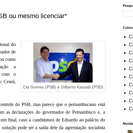
Pesqui
SB ou mesmo licenciar*
Colun
C
ional do
C
rnador de
C
tou como
C
iação a
C
s com o
C
o Ceará,
C
Cid Gomes (PSB) e Gilberto Kassab (PSD)
C
C
controle do PSB, mas parece que o pernambucano está
C
m as declarações do governador de Pernambuco e, a
 um final, caso a candidatura de Eduardo ao palácio do
Nicola
A solução pode ser a saída dele da agremiação socialista