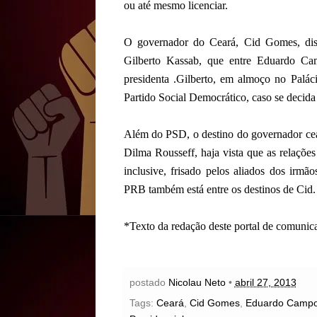
ou até mesmo licenciar.
O governador do Ceará, Cid Gomes, diss
Gilberto Kassab, que entre Eduardo Ca
presidenta .Gilberto, em almoço no Paláci
Partido Social Democrático, caso se decida
Além do PSD, o destino do governador cear
Dilma Rousseff, haja vista que as relaçõe
inclusive, frisado pelos aliados dos irmã
PRB também está entre os destinos de Cid.
*Texto da redação deste portal de comunic
postado
Nicolau Neto
•
abril 27, 2013
Tags:
Ceará
,
Cid Gomes
,
Eduardo Camp