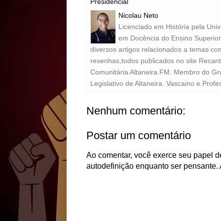
Presidencial
Nicolau Neto
Licenciado em História pela Uni
em Docência do Ensino Superior 
diversos artigos relacionados a temas com
resenhas,todos publicados no site Recan
Comunitária Altaneira FM. Membro do Gr
Legislativo de Altaneira. Vascaino e Profe
Nenhum comentário:
Postar um comentário
Ao comentar, você exerce seu papel de
autodefinição enquanto ser pensante. 