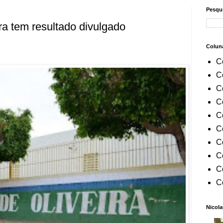
Pesqui
ra tem resultado divulgado
Colun
C
C
C
C
C
C
C
C
C
C
Nicola