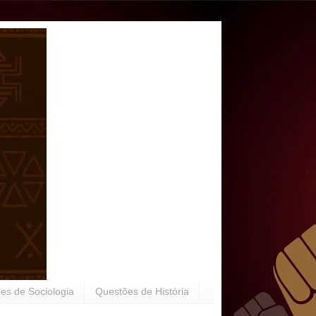
es de Sociologia
Questões de História