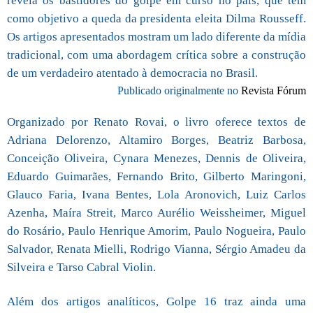
revela os bastidores do golpe em curso no país, que tem
como objetivo a queda da presidenta eleita Dilma Rousseff.
Os artigos apresentados mostram um lado diferente da mídia
tradicional, com uma abordagem crítica sobre a construção
de um verdadeiro atentado à democracia no Brasil.
Publicado originalmente no
Revista Fórum
Organizado por Renato Rovai, o livro oferece textos de
Adriana Delorenzo, Altamiro Borges, Beatriz Barbosa,
Conceição Oliveira, Cynara Menezes, Dennis de Oliveira,
Eduardo Guimarães, Fernando Brito, Gilberto Maringoni,
Glauco Faria, Ivana Bentes, Lola Aronovich, Luiz Carlos
Azenha, Maíra Streit, Marco Aurélio Weissheimer, Miguel
do Rosário, Paulo Henrique Amorim, Paulo Nogueira, Paulo
Salvador, Renata Mielli, Rodrigo Vianna, Sérgio Amadeu da
Silveira e Tarso Cabral Violin.
Além dos artigos analíticos, Golpe 16 traz ainda uma