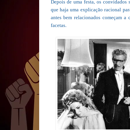
Depois de uma festa, os convidados 
que haja uma explicação racional par
antes bem relacionados começam a ca
facetas.