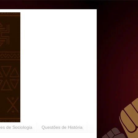
es de Sociologia
Questões de História