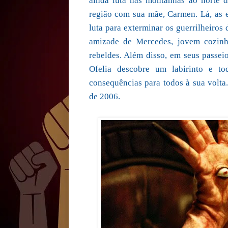
ainda luta nas montanhas ao norte d
região com sua mãe, Carmen. Lá, as e
luta para exterminar os guerrilheiros 
amizade de Mercedes, jovem cozinhe
rebeldes. Além disso, em seus passe
Ofelia descobre um labirinto e t
consequências para todos à sua volta
de 2006.