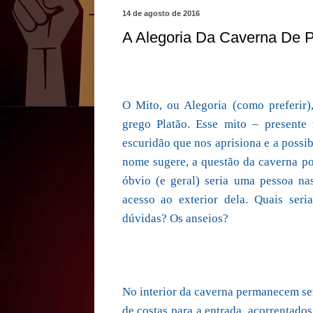
14 de agosto de 2016
A Alegoria Da Caverna De Pl
O Mito, ou Alegoria (como preferir)
grego Platão. Esse mito – presente
escuridão que nos aprisiona e a possi
nome sugere, a questão da caverna pod
óbvio (e geral) seria uma pessoa na
acesso ao exterior dela. Quais ser
dúvidas? Os anseios?
No interior da caverna permanecem se
de costas para a entrada, acorrentado