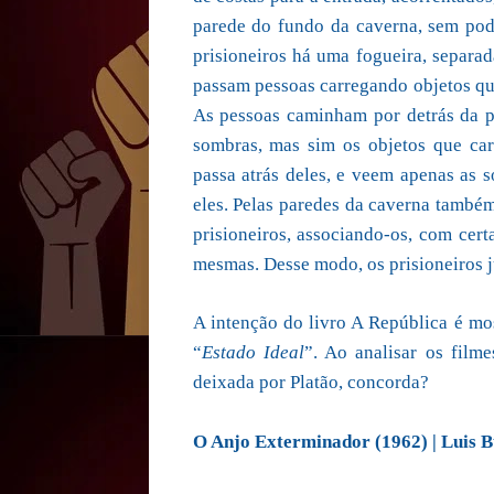
parede do fundo da caverna, sem pode
prisioneiros há uma fogueira, separad
passam pessoas carregando objetos qu
As pessoas caminham por detrás da 
sombras, mas sim os objetos que ca
passa atrás deles, e veem apenas as 
eles. Pelas paredes da caverna també
prisioneiros, associando-os, com cert
mesmas. Desse modo, os prisioneiros j
A intenção do livro A República é m
“
Estado Ideal
”. Ao analisar os film
deixada por Platão, concorda?
O Anjo Exterminador (1962) | Luis B