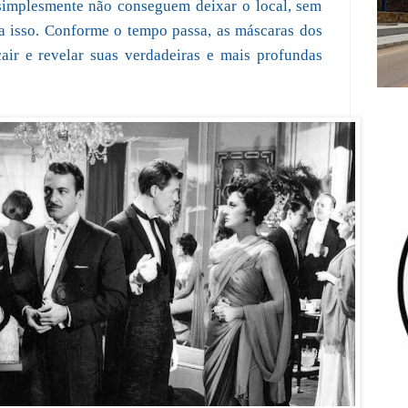
simplesmente não conseguem deixar o local, sem
a isso. Conforme o tempo passa, as máscaras dos
ir e revelar suas verdadeiras e mais profundas