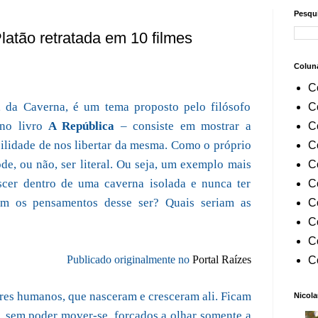
Pesqui
atão retratada em 10 filmes
Colun
C
, da Caverna, é um tema proposto pelo filósofo
C
 no livro
A República
– consiste em mostrar a
C
bilidade de nos libertar da mesma. Como o próprio
C
e, ou não, ser literal. Ou seja, um exemplo mais
C
scer dentro de uma caverna isolada e nunca ter
C
iam os pensamentos desse ser? Quais seriam as
C
C
C
Publicado originalmente no
Portal Raízes
C
res humanos, que nasceram e cresceram ali. Ficam
Nicola
s, sem poder mover-se, forçados a olhar somente a