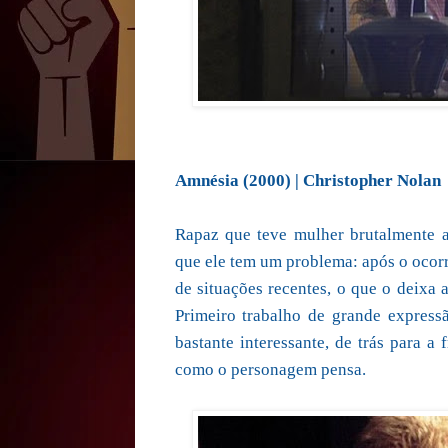
Amnésia (2000) | Christopher Nolan
Rapaz que teve mulher brutalmente a
que ele tem um problema: após o ocorr
de situações recentes, o que o deixa 
Primeiro trabalho de grande expres
bastante interessante, de trás para a
como o personagem pensa.