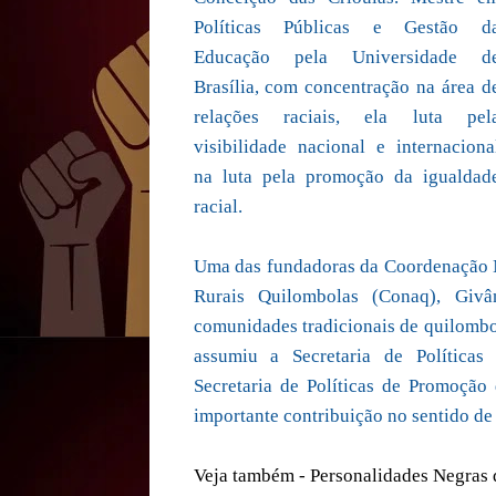
Políticas Públicas e Gestão d
Educação pela Universidade d
Brasília, com concentração na área d
relações raciais, ela luta pel
visibilidade nacional e internaciona
na luta pela promoção da igualdad
racial.
Uma das fundadoras da Coordenação 
Rurais Quilombolas (Conaq), Givâ
comunidades tradicionais de quilombo
assumiu a Secretaria de Políticas
Secretaria de Políticas de Promoção 
importante contribuição no sentido de 
Veja também - Personalidades Negras