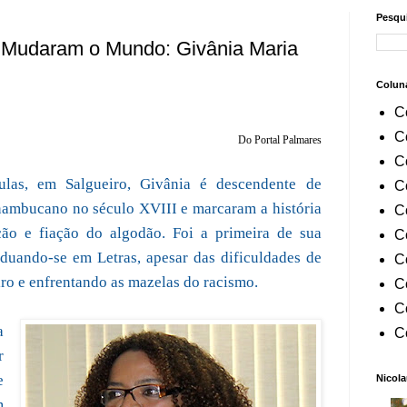
Pesqui
 Mudaram o Mundo: Givânia Maria
Colun
C
C
Do Portal Palmares
C
las, em Salgueiro, Givânia é descendente de
C
nambucano no século XVIII e marcaram a história
C
ão e fiação do algodão. Foi a primeira de sua
C
duando-se em Letras, apesar das dificuldades de
C
ro e enfrentando as mazelas do racismo.
C
C
a
C
r
e
Nicola
m