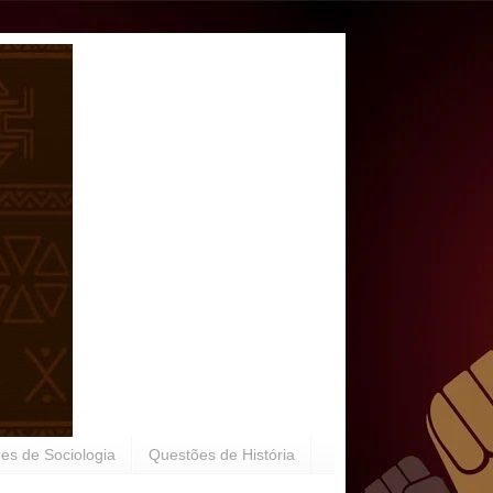
es de Sociologia
Questões de História