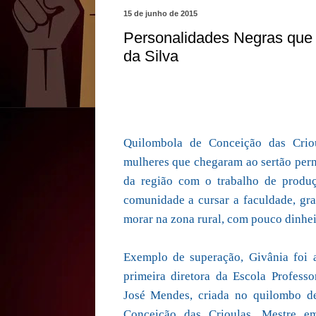
15 de junho de 2015
Personalidades Negras que
da Silva
Quilombola de Conceição das Criou
mulheres que chegaram ao sertão per
da região com o trabalho de produç
comunidade a cursar a faculdade, gra
morar na zona rural, com pouco dinhei
Exemplo de superação, Givânia foi 
primeira diretora da Escola Professo
José Mendes, criada no quilombo d
Conceição das Crioulas. Mestre e