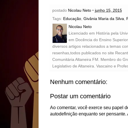
postado
Nicolau Neto
•
junho 15, 2015
Tags:
Educação
,
Givânia Maria da Silva
,
Nicolau Neto
Licenciado em História pela Uni
em Docência do Ensino Superior 
diversos artigos relacionados a temas com
resenhas,todos publicados no site Recan
Comunitária Altaneira FM. Membro do Gr
Legislativo de Altaneira. Vascaino e Profe
Nenhum comentário:
Postar um comentário
Ao comentar, você exerce seu papel de
autodefinição enquanto ser pensante. 