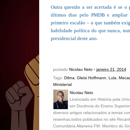
Outra questão a ser acertada é se o
últimos dias pelo PMDB e ampliar 
primeiro escalão – o que também exig
habilidade política do que nunca, nu
presidencial deste ano.
postado
Nicolau Neto
•
janeiro 21, 2014
Tags:
Dilma
,
Gleisi Hoffmann
,
Lula
,
Mecad
Ministerial
Nicolau Neto
Licenciado em História pela Uni
em Docência do Ensino Superior 
diversos artigos relacionados a temas com
resenhas,todos publicados no site Recan
Comunitária Altaneira FM. Membro do Gr