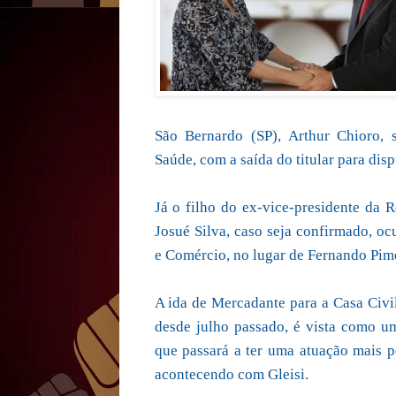
São Bernardo (SP), Arthur Chioro, s
Saúde, com a saída do titular para dis
Já o filho do ex-vice-presidente da 
Josué Silva, caso seja confirmado, oc
e Comércio, no lugar de Fernando Pime
A ida de Mercadante para a Casa Civi
desde julho passado, é vista como u
que passará a ter uma atuação mais po
acontecendo com Gleisi.