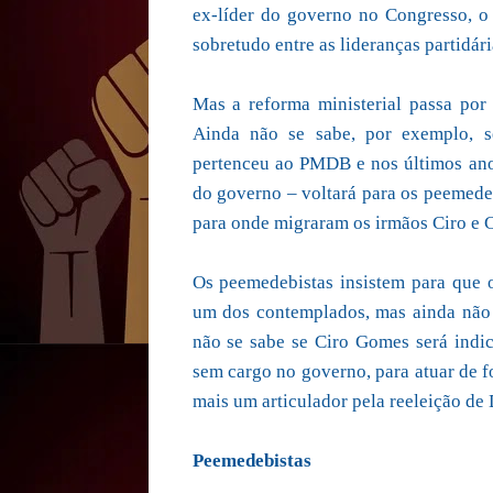
ex-líder do governo no Congresso, o 
sobretudo entre as lideranças partidári
Mas a reforma ministerial passa por
Ainda não se sabe, por exemplo, se
pertenceu ao PMDB e nos últimos ano
do governo – voltará para os peemedeb
para onde migraram os irmãos Ciro e 
Os peemedebistas insistem para que
um dos contemplados, mas ainda não 
não se sabe se Ciro Gomes será indic
sem cargo no governo, para atuar de f
mais um articulador pela reeleição de
Peemedebistas