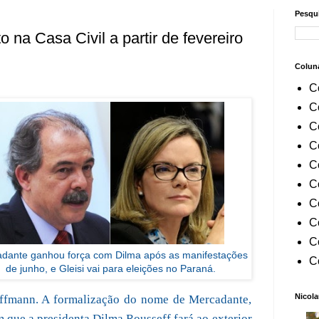
Pesqui
 na Casa Civil a partir de fevereiro
Colun
C
C
C
C
C
C
C
C
C
dante ganhou força com Dilma após as manifestações
C
de junho, e Gleisi vai para eleições no Paraná.
Nicola
Hoffmann. A formalização do nome de Mercadante,
m que a presidenta Dilma Rousseff fará ao exterior