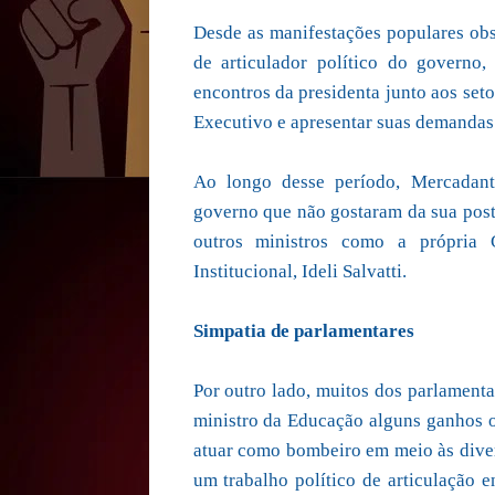
Desde as manifestações populares ob
de articulador político do governo
encontros da presidenta junto aos se
Executivo e apresentar suas demandas
Ao longo desse período, Mercadant
governo que não gostaram da sua postu
outros ministros como a própria 
Institucional, Ideli Salvatti.
Simpatia de parlamentares
Por outro lado, muitos dos parlamenta
ministro da Educação alguns ganhos o
atuar como bombeiro em meio às diverg
um trabalho político de articulação e