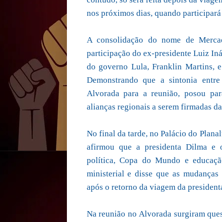
nos próximos dias, quando participará
A consolidação do nome de Mercad
participação do ex-presidente Luiz In
do governo Lula, Franklin Martins, 
Demonstrando que a sintonia entre
Alvorada para a reunião, posou par
alianças regionais a serem firmadas da
No final da tarde, no Palácio do Plan
afirmou que a presidenta Dilma e o
política, Copa do Mundo e educação
ministerial e disse que as mudanças 
após o retorno da viagem da president
Na reunião no Alvorada surgiram qu