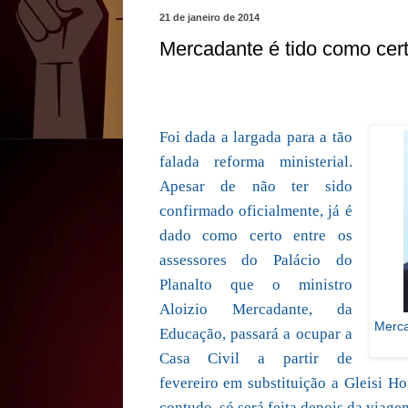
21 de janeiro de 2014
Mercadante é tido como certo
Foi dada a largada para a tão
falada reforma ministerial.
Apesar de não ter sido
confirmado oficialmente, já é
dado como certo entre os
assessores do Palácio do
Planalto que o ministro
Aloizio Mercadante, da
Merca
Educação, passará a ocupar a
Casa Civil a partir de
fevereiro em substituição a Gleisi 
contudo, só será feita depois da viage