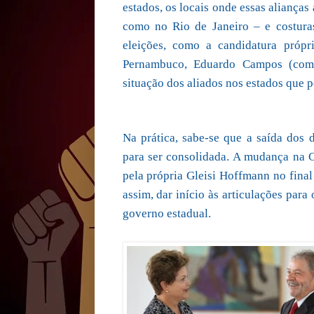
estados, os locais onde essas aliança
como no Rio de Janeiro – e costuras
eleições, como a candidatura próp
Pernambuco, Eduardo Campos (com a
situação dos aliados nos estados que
Na prática, sabe-se que a saída dos
para ser consolidada. A mudança na Ca
pela própria Gleisi Hoffmann no final
assim, dar início às articulações par
governo estadual.