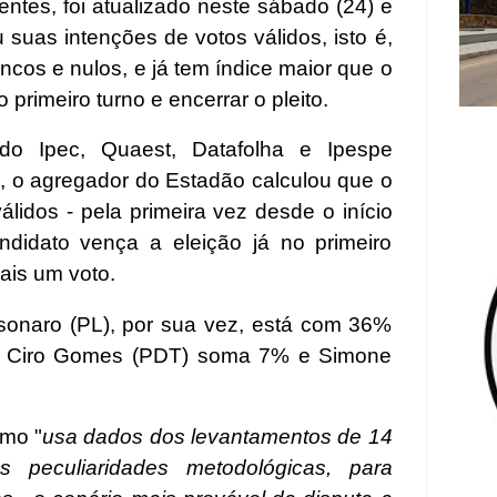
rentes, foi atualizado neste sábado (24) e
suas intenções de votos válidos, isto é,
cos e nulos, e já tem índice maior que o
primeiro turno e encerrar o pleito.
do Ipec, Quaest, Datafolha e Ipespe
, o agregador do Estadão calculou que o
álidos - pela primeira vez desde o início
didato vença a eleição já no primeiro
ais um voto.
sonaro (PL), por sua vez, está com 36%
os. Ciro Gomes (PDT) soma 7% e Simone
mo "
usa dados dos levantamentos de 14
 peculiaridades metodológicas, para