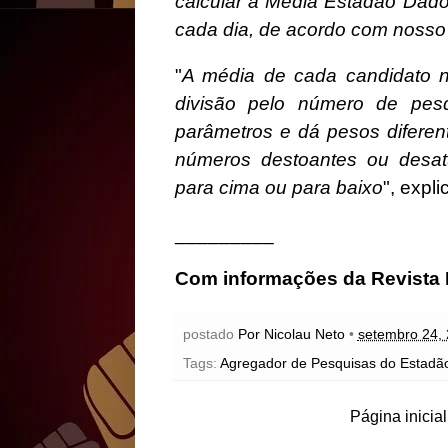
calcular a Média Estadão Dados
cada dia, de acordo com noss
"
A média de cada candidato n
divisão pelo número de pesq
parâmetros e dá pesos diferen
números destoantes ou desat
para cima ou para baixo
", expli
_________
Com informações da Revista
postado
Por Nicolau Neto
•
setembro 24,
Tags:
Agregador de Pesquisas do Estadã
Página inicial