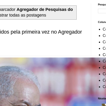
Pesqui
marcador
Agregador de Pesquisas do
trar todas as postagens
Colun
C
idos pela primeira vez no Agregador
C
C
C
C
C
C
C
C
C
Nicola