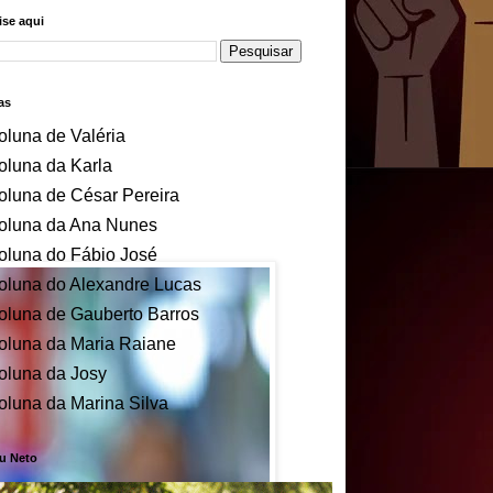
se aqui
as
oluna de Valéria
oluna da Karla
oluna de César Pereira
oluna da Ana Nunes
oluna do Fábio José
oluna do Alexandre Lucas
oluna de Gauberto Barros
oluna da Maria Raiane
oluna da Josy
oluna da Marina Silva
u Neto