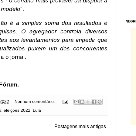
 - o cenário mais provável da disputa a
o modelo
".
NEGR
ão é a simples soma dos resultados e
uisas. O agregador controla diversos
tes aos levantamentos para impedir que
ualizados puxem um dos concorrentes
ca o jornal.
 Fórum.
 2022
Nenhum comentário:
o
,
eleições 2022
,
Lula
Postagens mais antigas