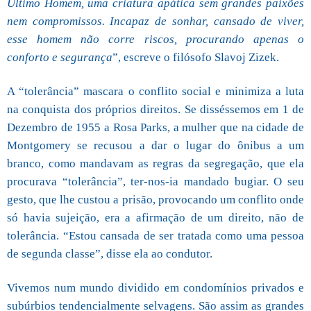
Último Homem, uma criatura apática sem grandes paixões
nem compromissos. Incapaz de sonhar, cansado de viver,
esse homem não corre riscos, procurando apenas o
conforto e segurança
”, escreve o filósofo Slavoj Zizek.
A “tolerância” mascara o conflito social e minimiza a luta
na conquista dos próprios direitos. Se disséssemos em 1 de
Dezembro de 1955 a Rosa Parks, a mulher que na cidade de
Montgomery se recusou a dar o lugar do ônibus a um
branco, como mandavam as regras da segregação, que ela
procurava “tolerância”, ter-nos-ia mandado bugiar. O seu
gesto, que lhe custou a prisão, provocando um conflito onde
só havia sujeição, era a afirmação de um direito, não de
tolerância. “Estou cansada de ser tratada como uma pessoa
de segunda classe”, disse ela ao condutor.
Vivemos num mundo dividido em condomínios privados e
subúrbios tendencialmente selvagens. São assim as grandes