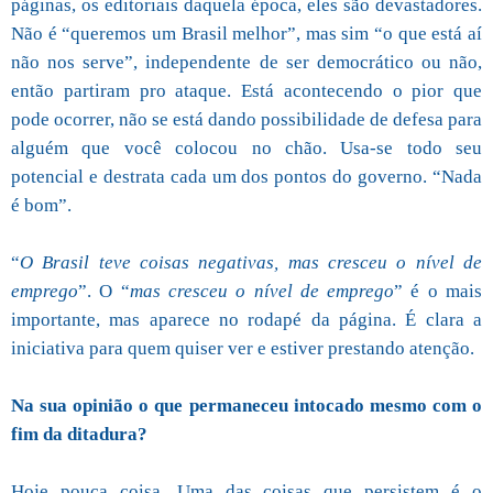
páginas, os editoriais daquela época, eles são devastadores.
Não é “queremos um Brasil melhor”, mas sim “o que está aí
não nos serve”, independente de ser democrático ou não,
então partiram pro ataque. Está acontecendo o pior que
pode ocorrer, não se está dando possibilidade de defesa para
alguém que você colocou no chão. Usa-se todo seu
potencial e destrata cada um dos pontos do governo. “Nada
é bom”.
“
O Brasil teve coisas negativas, mas cresceu o nível de
emprego
”. O “
mas cresceu o nível de emprego
” é o mais
importante, mas aparece no rodapé da página. É clara a
iniciativa para quem quiser ver e estiver prestando atenção.
Na sua opinião o que permaneceu intocado mesmo com o
fim da ditadura?
Hoje pouca coisa. Uma das coisas que persistem é o