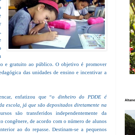
o
e
r
,
e
o
u
to e gratuito ao público. O objetivo é promover
pedagógica das unidades de ensino e incentivar a
ncar, enfatizou que “
o dinheiro do PDDE é
Altane
a escola, já que são depositados diretamente na
ursos são transferidos independentemente da
to congênere, de acordo com o número de alunos
nterior ao do repasse. Destinam-se a pequenos