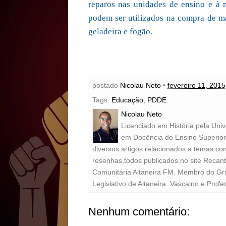
reparos nas unidades de ensino e à 
podem ser utilizados na compra de m
geladeira e fogão.
postado
Nicolau Neto
•
fevereiro 11, 2015
Tags:
Educação
,
PDDE
Nicolau Neto
Licenciado em História pela Uni
em Docência do Ensino Superior 
diversos artigos relacionados a temas com
resenhas,todos publicados no site Recan
Comunitária Altaneira FM. Membro do Gr
Legislativo de Altaneira. Vascaino e Profe
Nenhum comentário: