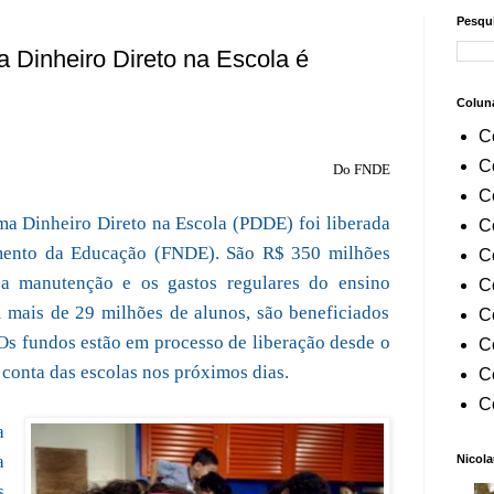
Pesqui
 Dinheiro Direto na Escola é
Colun
C
C
Do FNDE
C
a Dinheiro Direto na Escola (PDDE) foi liberada
C
mento da Educação (FNDE). São R$ 350 milhões
C
 a manutenção e os gastos regulares do ensino
C
m mais de 29 milhões de alunos, são beneficiados
C
 Os fundos estão em processo de liberação desde o
C
 conta das escolas nos próximos dias.
C
C
a
a
Nicola
s