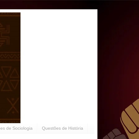
es de Sociologia
Questões de História