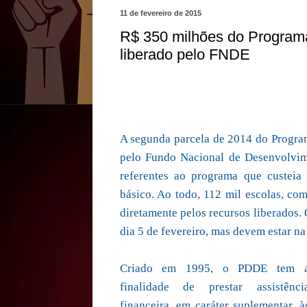
11 de fevereiro de 2015
R$ 350 milhões do Programa
liberado pelo FNDE
A segunda parcela de 2014 do Program
pelo Fundo Nacional de Desenvolvi
referentes ao programa que custeia
básico. Ao todo, 112 mil escolas, co
diretamente pelos recursos liberados.
dia 5 de fevereiro, mas devem estar na
Criado em 1995, o PDDE tem 
finalidade de prestar assistênci
financeira, em caráter suplementar, à