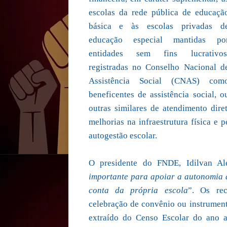
escolas da rede pública de educaçã
básica e às escolas privadas d
educação especial mantidas po
entidades sem fins lucrativos
registradas no Conselho Nacional d
Assistência Social (CNAS) com
beneficentes de assistência social, o
outras similares de atendimento dire
melhorias na infraestrutura física e 
autogestão escolar.
O presidente do FNDE, Idilvan Ale
importante para apoiar a autonomia d
conta da própria escola
”. Os rec
celebração de convênio ou instrumen
extraído do Censo Escolar do ano a