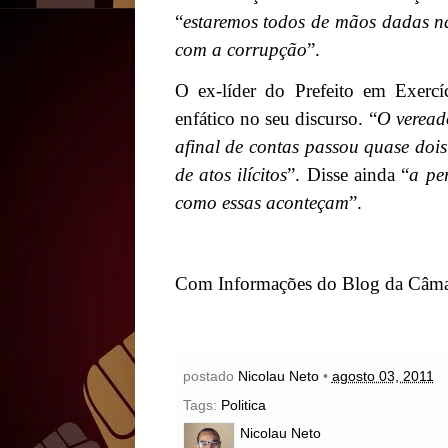
“
estaremos todos de mãos dadas 
com a corrupção
”.
O ex-líder do Prefeito em Exercí
enfático no seu discurso. “
O veread
afinal de contas passou quase dois
de atos ilícitos
”. Disse ainda “
a pe
como essas aconteçam
”.
Com Informações do
Blog da Câma
postado
Nicolau Neto
•
agosto 03, 2011
Tags:
Politica
Nicolau Neto