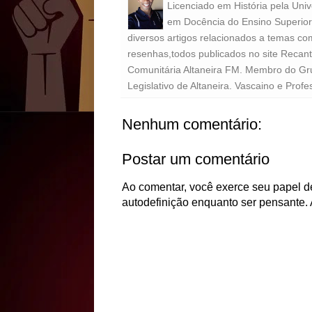
Licenciado em História pela Uni
em Docência do Ensino Superior 
diversos artigos relacionados a temas com
resenhas,todos publicados no site Recan
Comunitária Altaneira FM. Membro do Gr
Legislativo de Altaneira. Vascaino e Profe
Nenhum comentário:
Postar um comentário
Ao comentar, você exerce seu papel de
autodefinição enquanto ser pensante. 