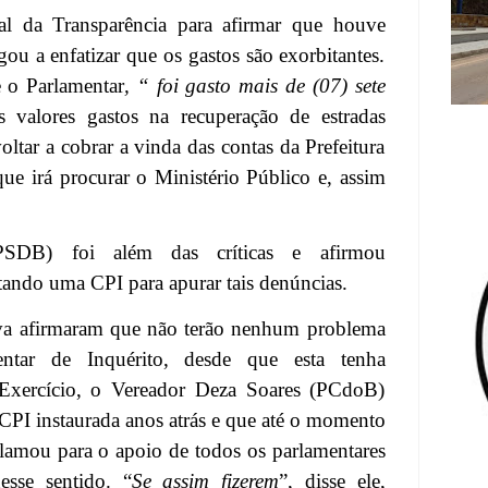
al da Transparência para afirmar que houve
ou a enfatizar que os gastos são exorbitantes.
e o Parlamentar
, “
foi gasto mais de (07) sete
s valores gastos na recuperação de estradas
ltar a cobrar a vinda das contas da Prefeitura
que irá procurar o Ministério Público e, assim
PSDB) foi além das críticas e afirmou
tando uma CPI para apurar tais denúncias.
iva afirmaram que não terão nenhum problema
ntar de Inquérito, desde que esta tenha
Exercício, o Vereador Deza Soares (PCdoB)
CPI instaurada anos atrás e que até o momento
 clamou para o apoio de todos os parlamentares
esse sentido. “
Se assim fizerem
”, disse ele,