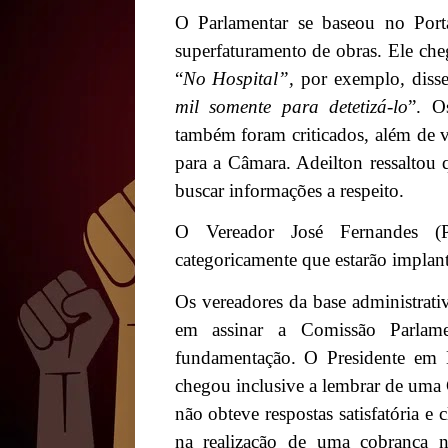
O Parlamentar se baseou no Port
superfaturamento de obras. Ele cheg
“
No Hospital”,
por exemplo
,
diss
mil somente para detetizá-lo
”. O
também foram criticados, além de vo
para a Câmara. Adeilton ressaltou 
buscar informações a respeito.
O Vereador José Fernandes (
categoricamente que estarão implan
Os vereadores da base administrat
em assinar a Comissão Parlame
fundamentação. O Presidente em 
chegou inclusive a lembrar de uma 
não obteve respostas satisfatória e
na realização de uma cobrança n