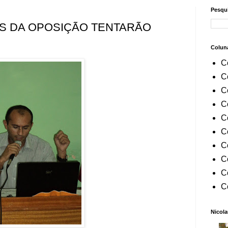
Pesqui
S DA OPOSIÇÃO TENTARÃO
Colun
C
C
C
C
C
C
C
C
C
C
Nicola