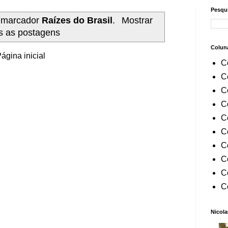
Pesqui
 marcador
Raízes do Brasil
.
Mostrar
s as postagens
Colun
ágina inicial
C
C
C
C
C
C
C
C
C
C
Nicola