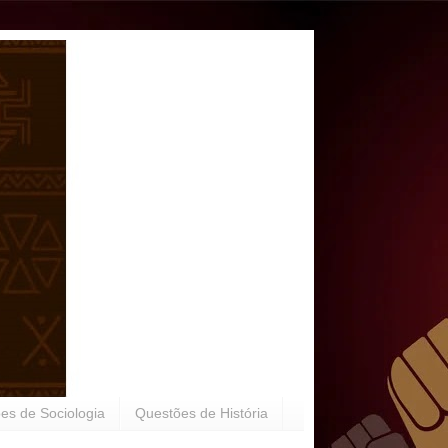
es de Sociologia
Questões de História